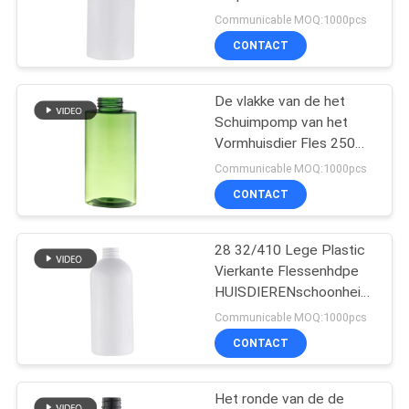
middel
Zonder lucht van de
Communicable MOQ:1000pcs
essentie300ml Pomp
CONTACT
31
Vloeibare
De vlakke van de het
Schuimpomp van het
Zeepautomaat
Vormhuisdier Fles 250ml
voor de Producten van
Communicable MOQ:1000pcs
de de Huidzorg van het
CONTACT
Handdesinfecterende
middel
28 32/410 Lege Plastic
13
Vierkante Flessenhdpe
De lange Pomp van
HUISDIERENschoonheidsmidd
150ml 300ml
Communicable MOQ:1000pcs
de Pijpnevel
CONTACT
Het ronde van de de