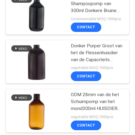
Shampoopomp van
300ml Donkere Bruine
10
Desinfecterende middel
Communicable MOQ:1000pcs
van de de Flessen Lege
Het Desinfecterende
CONTACT
Navulbare Vloeibare
middelpomp van de
Hand voor Desinfectie
Donker Purper Groot van
gallonhand
het de Flessenhuisdier
van de Capaciteits
Plastic Lotion PCR pp
negotiable MOQ:1000pcs
Materiaal
CONTACT
17
De schuimende
ODM 28mm van de het
Schuimpomp van het
Pomp van de
mond300ml HUISDIER
Zeepautomaat
de Fles
negotiable MOQ:1000pcs
Vriendschappelijke Eco
CONTACT