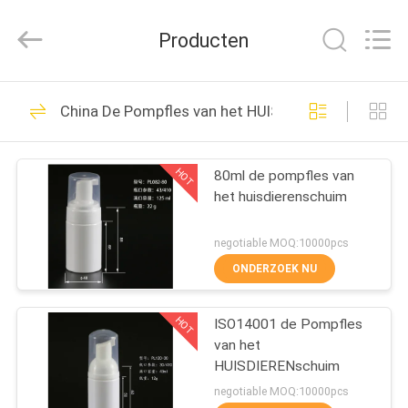
Chaoqun
Plastic
Industry
Producten
Co.,
Ltd..
All
Rights
Reserved.
HUIS
80
China De Pompfles van het HUISDIERENschuim
Plastic lotionpomp
PRODUCTEN
HOT
80ml de pompfles van
het huisdierenschuim
ONGEVEER
ONS
negotiable MOQ:10000pcs
ONDERZOEK NU
93
FABRIEKSREIS
De Pomp van de
HOT
ISO14001 de Pompfles
van het
KWALITEITSCONTROLE
lotionautomaat
HUISDIERENschuim
negotiable MOQ:10000pcs