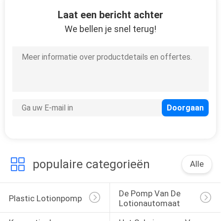
15
Laat een bericht achter
Plastic
We bellen je snel terug!
Trekkerspuitbus
103
De Pompfles van het
HUISDIERENschuim
populaire categorieën
Alle
De Pomp Van De 
Plastic Lotionpomp
Lotionautomaat
18