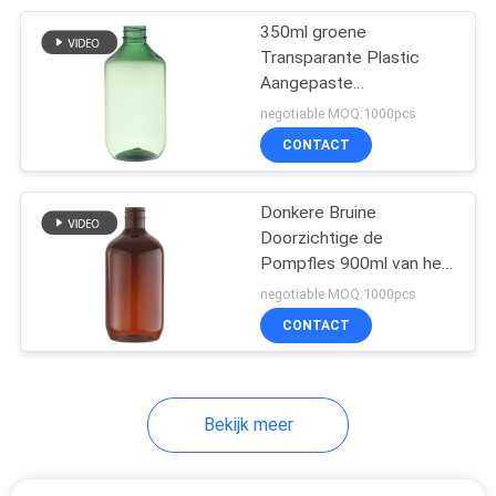
350ml groene
11
Transparante Plastic
Aangepaste
Plastic oliepomp
Flessenmond 28mm
negotiable MOQ:1000pcs
CONTACT
Donkere Bruine
Doorzichtige de
Pompfles 900ml van het
11
HUISDIERENschuim voor
negotiable MOQ:1000pcs
De fijne pomp van
de Shampoo van de
CONTACT
Lichaamswas
de mistspuitbus
Bekijk meer