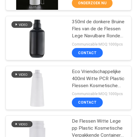
CONTACTEER
ONDERZOEK NU
ONS
350ml de donkere Bruine
37
Fles van de de Flessen
NIEUWS
Lege Navulbare Ronde
kosmetische
Shampoo van de
Communicable MOQ:1000pcs
lotionpomp
Lotionpomp
GEVALLEN
CONTACT
SITEMAP
Eco Vriendschappelijke
400ml Witte PCR Plastic
Flessen Kosmetische
PRIVACY
41
Verpakking
Communicable MOQ:1000pcs
POLICY
Het Schuimpomp
CONTACT
van het
De Flessen Witte Lege
handdesinfecterende
pp Plastic Kosmetische
Verpakkende Container