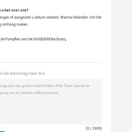
 u het voor ons?
rvangen of aangezien u datum vereiste. Warme Uiteinden: Om het
ing omhoog maken.
,
e de Pompfles van het HUISDIERENschuim
ur uw aanvraag naar ons
(
0
/ 3000)