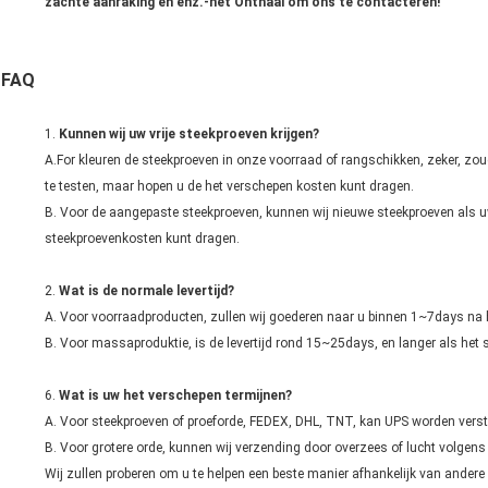
zachte aanraking en enz.-het Onthaal om ons te contacteren!
FAQ
1.
Kunnen wij uw vrije steekproeven krijgen?
A.For kleuren de steekproeven in onze voorraad of rangschikken, zeker, zou
te testen, maar hopen u de het verschepen kosten kunt dragen.
B. Voor de aangepaste steekproeven, kunnen wij nieuwe steekproeven als
steekproevenkosten kunt dragen.
2.
Wat is de normale levertijd?
A. Voor voorraadproducten, zullen wij goederen naar u binnen 1~7days na 
B. Voor massaproduktie, is de levertijd rond 15~25days, en langer als het 
6.
Wat is uw het verschepen termijnen?
A. Voor steekproeven of proeforde, FEDEX, DHL, TNT, kan UPS worden verst
B. Voor grotere orde, kunnen wij verzending door overzees of lucht volgens
Wij zullen proberen om u te helpen een beste manier afhankelijk van ander