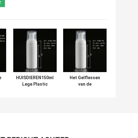
e
HUISDIEREN150ml
Het Gelflessen
Lege Plastic
van de
Flessen, de
HUISDIEREN Witte
en
Rekupereerbare
150ml Lege
Lege Plastic
Douche met
Flessen van de
Schuimautomaat
Zeepautomaat