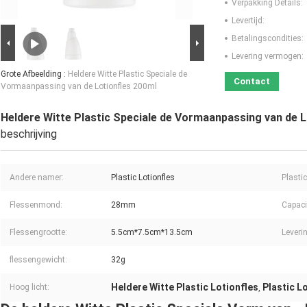
Verpakking Details:
Levertijd:
Betalingscondities:
Levering vermogen:
Grote Afbeelding :
Heldere Witte Plastic Speciale de
Contact
Vormaanpassing van de Lotionfles 200ml
Heldere Witte Plastic Speciale de Vormaanpassing van de L
beschrijving
Andere namer:
Plastic Lotionfles
Plastic
Flessenmond:
28mm
Capacit
Flessengrootte:
5.5cm*7.5cm*13.5cm
Leveri
flessengewicht:
32g
Heldere Witte Plastic Lotionfles
Plastic L
Hoog licht:
,