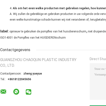
4.
Als om het even welke producten met gebreken regelen, hoe kunnen
A. Wij zullen de gebrekkige en gebroken producten in uw volgende orde ve
even welke kunstmatige schade kunnen wij niet veranderen of, terugbetal
,
label:
opnieuw te gebruiken de pompfles van het huisdierenschuim
niet druipend
ISO14001 de Pompfles van het HUISDIERENschuim
Contactgegevens
Direct Stu
GUANGZHOU CHAOQUN PLASTIC INDUSTRY
CO., LTD.
Contactpersoon:
zheng yueyue
Tel.:
+8618122045656