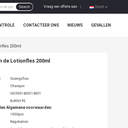
Vraag een offerte aan
Search
|
Dutch
NTROLE
CONTACTEER ONS
NIEUWS
GEVALLEN
onfles 200ml
n de Lotionfles 200ml
t:
Guangzhou
Chaoqun
ISO9001&ISO14001
Bottle195
den Algemene voorwaarden:
1000pcs
Negotiation