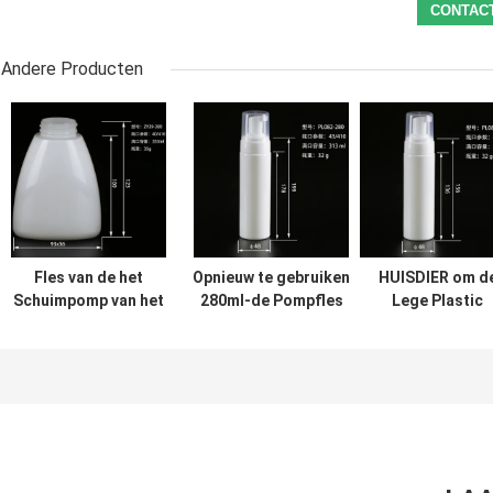
Andere Producten
Fles van de het
Opnieuw te gebruiken
HUISDIER om d
Schuimpomp van het
280ml-de Pompfles
Lege Plastic
driehoeks de
van het
Flessen van de
Geurloze 100ml
Huisdierenschuim
Handwas, Fless
Huisdier voor
voor de Producten
van de de
Handdesinfecterend
van het
Handzeep van
middel
Huidreinigingsmiddel
200ml de
Schuimende