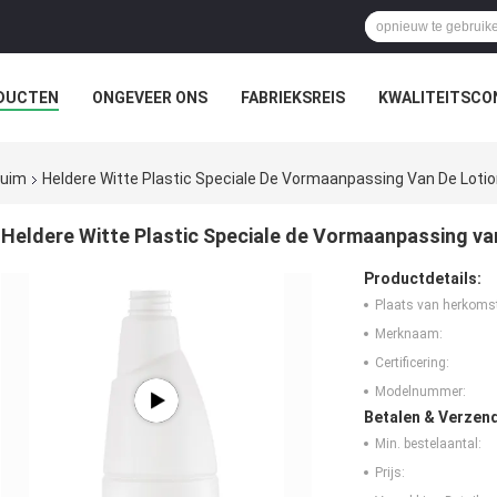
DUCTEN
ONGEVEER ONS
FABRIEKSREIS
KWALITEITSCO
huim
Heldere Witte Plastic Speciale De Vormaanpassing Van De Loti
Heldere Witte Plastic Speciale de Vormaanpassing va
Productdetails:
Plaats van herkoms
Merknaam:
Certificering:
Modelnummer:
Betalen & Verzen
Min. bestelaantal:
Prijs: