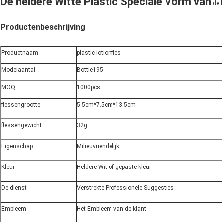
De heldere Witte Plastic Speciale Vorm
van
de
Productenbeschrijving
Productnaam
plastic lotionfles
Modelaantal
Bottle195
MOQ
1000pcs
flessengrootte
5.5cm*7.5cm*13.5cm
flessengewicht
32g
Eigenschap
Milieuvriendelijk
Kleur
Heldere Wit of gepaste kleur
De dienst
Verstrekte Professionele Suggesties
Embleem
Het Embleem van de klant