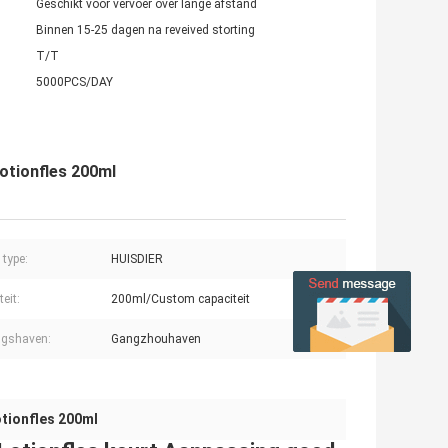
Geschikt voor vervoer over lange afstand
Binnen 15-25 dagen na reveived storting
T/T
5000PCS/DAY
otionfles 200ml
 type:
HUISDIER
eit:
200ml/Custom capaciteit
ngshaven:
Gangzhouhaven
otionfles 200ml