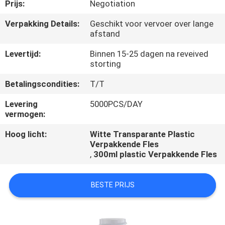
CONTACTEER
Prijs:
Negotiation
ONS
Verpakking Details:
Geschikt voor vervoer over lange
afstand
NIEUWS
Levertijd:
Binnen 15-25 dagen na reveived
storting
GEVALLEN
Betalingscondities:
T/T
Levering
5000PCS/DAY
vermogen:
Hoog licht:
Witte Transparante Plastic
Verpakkende Fles
,
300ml plastic Verpakkende Fles
BESTE PRIJS