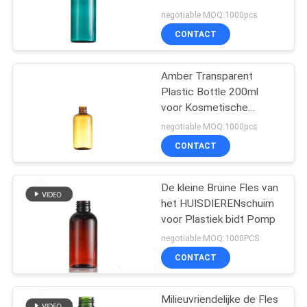
middel
HUISDIERENfles 300ml
negotiable MOQ:1000pcs
CONTACT
31
Vloeibare
Amber Transparent
Plastic Bottle 200ml
Zeepautomaat
voor Kosmetische
Verpakking
negotiable MOQ:1000pcs
CONTACT
De kleine Bruine Fles van
13
het HUISDIERENschuim
De lange Pomp van
voor Plastiek bidt Pomp
negotiable MOQ:1000PCS
de Pijpnevel
CONTACT
Milieuvriendelijke de Fles