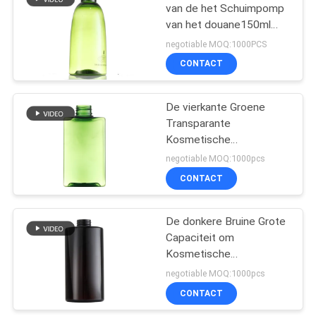
van de het Schuimpomp
van het douane150ml
10
HUISDIER
negotiable MOQ:1000PCS
Het Desinfecterende
CONTACT
middelpomp van de
De vierkante Groene
gallonhand
Transparante
Kosmetische
Verpakkende Fles kan
negotiable MOQ:1000pcs
met Verschillende
CONTACT
17
Kappen worden
aangepast
De schuimende
De donkere Bruine Grote
Capaciteit om
Pomp van de
Kosmetische
Zeepautomaat
Verpakkende Fles 700ml
negotiable MOQ:1000pcs
keurt Aanpassing goed
CONTACT