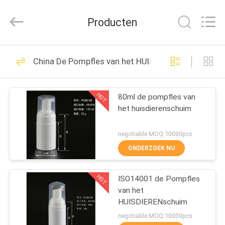
Chaoqun
Plastic
Industry
Producten
Co.,
Ltd..
All
Rights
Reserved.
HUIS
80
China De Pompfles van het HUISDIERENschuim
Plastic lotionpomp
PRODUCTEN
HOT
80ml de pompfles van
het huisdierenschuim
ONGEVEER
ONS
negotiable MOQ:10000pcs
ONDERZOEK NU
93
FABRIEKSREIS
De Pomp van de
HOT
ISO14001 de Pompfles
van het
KWALITEITSCONTROLE
lotionautomaat
HUISDIERENschuim
negotiable MOQ:10000pcs