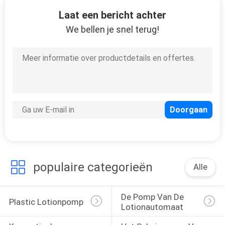
15
Laat een bericht achter
Plastic
We bellen je snel terug!
Trekkerspuitbus
103
De Pompfles van het
HUISDIERENschuim
populaire categorieën
Alle
De Pomp Van De 
Plastic Lotionpomp
Lotionautomaat
18