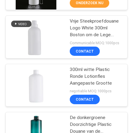
CONTACTEER
ONDERZOEK NU
ONS
Vrije Steekproefdouane
37
Logo White 300ml
NIEUWS
Boston om de Lege
kosmetische
Plastic Fles van de de
Communicable MOQ:1000pcs
lotionpomp
Automaatpomp van de
GEVALLEN
CONTACT
Shampoolotion
SITEMAP
300ml witte Plastic
Ronde Lotionfles
Aangepaste Grootte
PRIVACY
41
negotiable MOQ:1000pcs
POLICY
Het Schuimpomp
CONTACT
van het
De donkergroene
handdesinfecterende
Doorzichtige Plastic
Douane van de