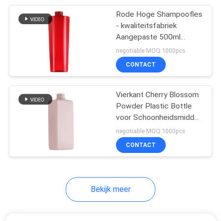
Rode Hoge Shampoofles
11
- kwaliteitsfabriek
Aangepaste 500ml
Plastic oliepomp
Kosmetische
negotiable MOQ:1000pcs
Verpakkende Fles
CONTACT
Vierkant Cherry Blossom
Powder Plastic Bottle
voor Schoonheidsmiddel
11
die 400ml verpakken
negotiable MOQ:1000pcs
De fijne pomp van
CONTACT
de mistspuitbus
Bekijk meer