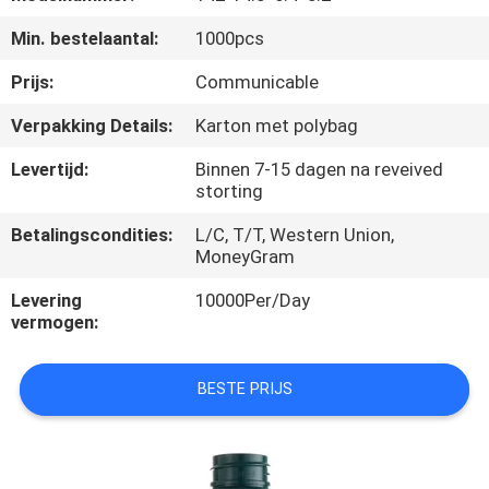
CONTACTEER
Min. bestelaantal:
1000pcs
ONS
Prijs:
Communicable
NIEUWS
Verpakking Details:
Karton met polybag
Levertijd:
Binnen 7-15 dagen na reveived
GEVALLEN
storting
Betalingscondities:
L/C, T/T, Western Union,
MoneyGram
Levering
10000Per/Day
vermogen:
BESTE PRIJS