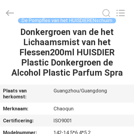
lotionpomp
Leverancier.
Copyright
©
2021
De Pompfles van het HUISDIERENschuim
-
2023
plasticlotionpump.com.
Donkergroen van de het
HUIS
All
Rights
Lichaamsmist van het
Reserved.
PRODUCTEN
Flessen200ml HUISDIER
Plastic Donkergroen de
ONGEVEER
Alcohol Plastic Parfum Spra
ONS
Plaats van
Guangzhou/Guangdong
herkomst:
FABRIEKSREIS
Merknaam:
Chaoqun
KWALITEITSCONTROLE
Certificering:
ISO9001
Modelnummer:
142-14.5*6.4*5.2