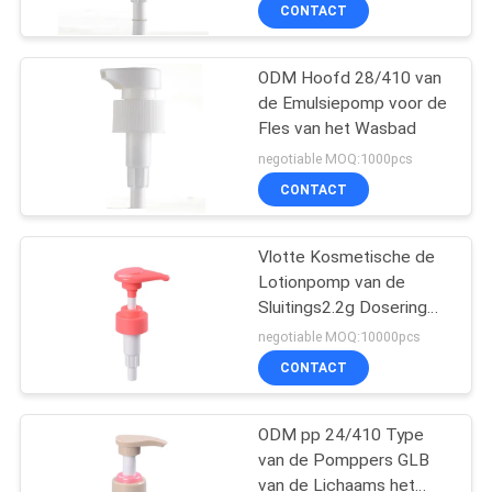
CONTACTEER
CONTACT
ONS
ODM Hoofd 28/410 van
37
de Emulsiepomp voor de
NIEUWS
Fles van het Wasbad
kosmetische
negotiable MOQ:1000pcs
lotionpomp
GEVALLEN
CONTACT
SITEMAP
Vlotte Kosmetische de
Lotionpomp van de
Sluitings2.2g Dosering
PRIVACY
41
voor Huidzorg
negotiable MOQ:10000pcs
POLICY
Het Schuimpomp
CONTACT
van het
ODM pp 24/410 Type
handdesinfecterende
van de Pomppers GLB
van de Lichaams het