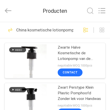
Chaoqun
Plastic
Industry
Producten
Co.,
Ltd..
All
Rights
Reserved.
HUIS
80
China kosmetische lotionpomp
Plastic lotionpomp
PRODUCTEN
Zwarte Halve
Kosmetische de
ONGEVEER
Lotionpomp van de
ONS
Maanpers voor Handwas
negotiable MOQ:1000pcs
2.2ML/T
CONTACT
93
FABRIEKSREIS
De Pomp van de
Zwart Perstype Klein
Plastic Pomphoofd
KWALITEITSCONTROLE
lotionautomaat
Zonder lek voor Handwas
negotiable MOQ:1000pcs