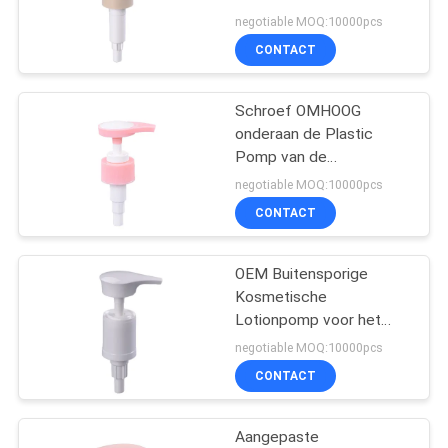
middel
Kosmetische Lotion
negotiable MOQ:10000pcs
CONTACT
31
Vloeibare
Schroef OMHOOG
onderaan de Plastic
Zeepautomaat
Pomp van de
Zeepautomaat voor
negotiable MOQ:10000pcs
Kosmetisch Pakket
CONTACT
OEM Buitensporige
13
Kosmetische
De lange Pomp van
Lotionpomp voor het
Hotel van de
negotiable MOQ:10000pcs
de Pijpnevel
Shampooroom
CONTACT
Aangepaste