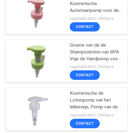
Kosmetische
Automaatpomp voor de
10
Etherische oliëngel van
negotiable MOQ:10000pcs
het
Het Desinfecterende
CONTACT
Handdesinfecterende
middelpomp van de
middel
Groene van de de
gallonhand
Shampoolotion van BPA
Vrije de Handpomp voor
de Vloeibare Zeep van
negotiable MOQ:10000pcs
de Massageolie
CONTACT
17
De schuimende
Kosmetische de
Lotionpomp van het
Pomp van de
lekbewijs, Pomp van de
Zeepautomaat
Geribbelde Sluitings de
negotiable MOQ:10000pcs
Plastic Zeep
CONTACT