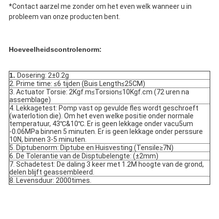
*Contact aarzel me zonder om het even welk wanneer u in 
probleem van onze producten bent.
Hoeveelheidscontrolenorm:
1. 
Dosering: 2±0.2g
2. Prime time: ≤6 tijden (Buis Length≤25CM)
3. Actuator Torsie: 2Kgf.m≤Torsion≤10Kgf.cm (72 uren na 
assemblage)
4. Lekkagetest: Pomp vast op gevulde fles wordt geschroeft 
(waterlotion die). Om het even welke positie onder normale 
temperatuur, 43℃&10℃. Er is geen lekkage onder vacu5um 
-0.06MPa binnen 5 minuten. Er is geen lekkage onder perssure 
10N, binnen 3-5 minuten.
5. Diptubenorm: Diptube en Huisvesting (Tensile≥7N)
6. De Tolerantie van de Disptubelengte: (±2mm)
7. Schadetest: De daling 3 keer met 1.2M hoogte van de grond, 
delen blijft geassembleerd.
8. Levensduur: 2000times.