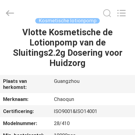
lotionpomp
Leverancier.
Copyright
©
2021
Kosmetische lotionpomp
-
2025
Guangzhou
Vlotte Kosmetische de
HUIS
Chaoqun
Plastic
Lotionpomp van de
Industry
Co.,
Ltd..
PRODUCTEN
Sluitings2.2g Dosering voor
All
Rights
Reserved.
Huidzorg
ONGEVEER
ONS
Plaats van
Guangzhou
herkomst:
FABRIEKSREIS
Merknaam:
Chaoqun
Certificering:
ISO9001&ISO14001
KWALITEITSCONTROLE
Modelnummer:
28/410