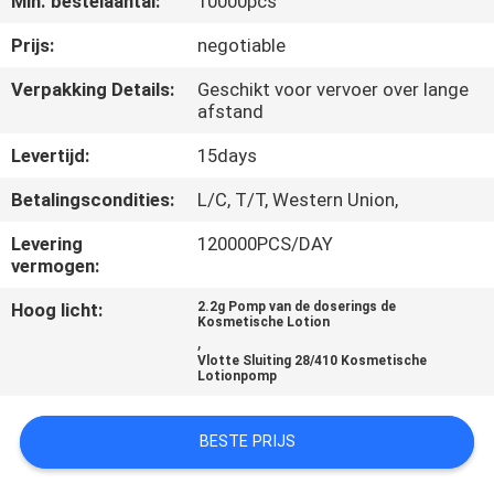
Min. bestelaantal:
10000pcs
CONTACTEER
ONS
Prijs:
negotiable
Verpakking Details:
Geschikt voor vervoer over lange
afstand
NIEUWS
Levertijd:
15days
GEVALLEN
Betalingscondities:
L/C, T/T, Western Union,
Levering
120000PCS/DAY
SITEMAP
vermogen:
Hoog licht:
2.2g Pomp van de doserings de
PRIVACY
Kosmetische Lotion
,
POLICY
Vlotte Sluiting 28/410 Kosmetische
Lotionpomp
BESTE PRIJS