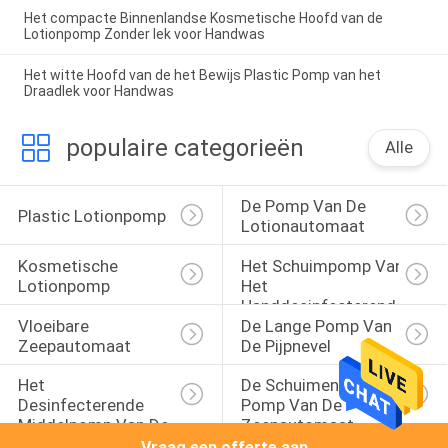
Het compacte Binnenlandse Kosmetische Hoofd van de
Lotionpomp Zonder lek voor Handwas
Het witte Hoofd van de het Bewijs Plastic Pomp van het
Draadlek voor Handwas
populaire categorieën
Alle
De Pomp Van De 
Plastic Lotionpomp
Lotionautomaat
Kosmetische 
Het Schuimpomp Van 
Lotionpomp
Het 
Handdesinfecterende 
Vloeibare 
De Lange Pomp Van 
Middel
Zeepautomaat
De Pijpnevel
Het 
De Schuimende 
Desinfecterende 
Pomp Van De 
Middelpomp Van De 
Zeepautomaat
Gallonhand
Vraag een offerte aan