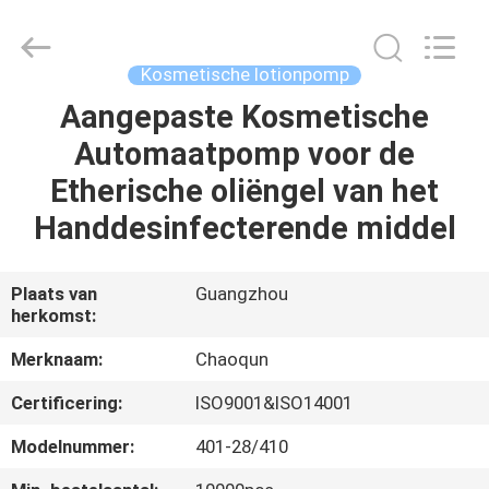
Chaoqun
Plastic
Industry
Co.,
Ltd..
Kosmetische lotionpomp
All
Rights
Reserved.
Aangepaste Kosmetische
HUIS
Automaatpomp voor de
PRODUCTEN
Etherische oliëngel van het
Handdesinfecterende middel
ONGEVEER
ONS
Plaats van
Guangzhou
herkomst:
FABRIEKSREIS
Merknaam:
Chaoqun
Certificering:
ISO9001&ISO14001
KWALITEITSCONTROLE
Modelnummer:
401-28/410