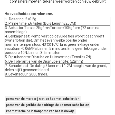
containers moeten telkens weer worden opnieuw gebruikt.
Hoeveelheidscontrolenorm:
1.
Dosering: 2±0.2g
2. Prime time: ≤6 tijden (Buis Length≤25CM)
3. Actuator Torsie: 2Kgf.m≤Torsion≤10Kgf.cm (72 uren na
assemblage)
4. Lekkagetest: Pomp vast op gevulde fles wordt geschroeft
(waterlotion die). Om het even welke positie onder
normale temperatuur, 43℃&10℃. Er is geen lekkage onder
vacu5um -0.06MPa binnen 5 minuten. Er is geen lekkage onder
perssure 10N, binnen 3-5 minuten.
5. Diptubenorm: Diptube en Huisvesting (Tensile≥7N)
6. De Tolerantie van de Disptubelengte: (±2mm)
7. Schadetest: De daling 3 keer met 1.2M hoogte van de grond,
delen blijft geassembleerd.
8. Levensduur: 2000times.
pomp van de morserij niet de kosmetische lotion
pomp van de geribbelde sluitings de kosmetische lotion
kosmetische de lotionpomp van het lekbewijs