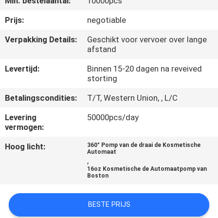
Min. bestelaantal:
10000pcs
CONTACTEER
ONS
Prijs:
negotiable
Verpakking Details:
Geschikt voor vervoer over lange
afstand
NIEUWS
Levertijd:
Binnen 15-20 dagen na reveived
storting
GEVALLEN
Betalingscondities:
T/T, Western Union, , L/C
SITEMAP
Levering
50000pcs/day
vermogen:
PRIVACY
Hoog licht:
360° Pomp van de draai de Kosmetische
Automaat
POLICY
,
16oz Kosmetische de Automaatpomp van
Boston
BESTE PRIJS