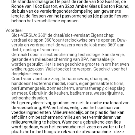
De standaardhalsgrootte past de ronde van 8oz Boston, de
Ronde van 16oz Boston, en 32oz Amber Glass Boston Round,
de buis van de versieringsonderdompeling aan gewenste
lengte; de flessen van het pasvormenglas [de plastic flessen
hebben het verschillende inpassen
Voordeel
Slot-VERSLA: 360° de draai/slot-verslaat Eigenschap:
verdraai de spon 360°counterclockwise om te openen; Duw-
versla en verdraai met de wijzers van de klok mee 360° aan
dicht, opslag of voor reis.
Gemaakt door milieubescherming technologie, kan de vrije,
gezonde en milieubescherming van BPA, herhaaldelijk
worden gebruikt. Het is een geschikte grootte in om het even
welke rugzakken, Walletpocket te werpen, Geschikt voor het
dagelijkse leven.
Groot voor vloeibare zeep, lichaamswas, shampoo,
handdesinfecterend middel, room, eigengemaakte lotions,
parfummengsels, zonnescherm, aromatherapy, olieopslag
en meer. Gebruik in de keuken, badkamers, wasserijruimte,
schoonheidssalon.
Het gerecycleerd vrij, geurloos en niet-toxische materiaal van
de voedselrang, BPA en Latex, veilig voor het opslaan van
voedselingrediënten. Milieuvriendelijk, onze plastic fles kan
efficiënt om beschermend milieu en het verminderen van
milieuvervuiling te helpen. Wanneer u gebruikend een fles
wordt gedaan, was het eenvoudig met zeep en water uit of
plaats het in het hoogste rek van de afwasmachine - deze