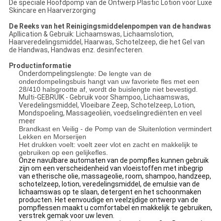
De speciale Hoofdpomp van de Ontwerp Plastic Lotion voor Luxe
Skincare en Haarverzorging
De Reeks van het Reinigingsmiddelenpompen van de handwas
Apllication & Gebruik: Lichaamswas, Lichaamslotion,
Haarveredelingsmiddel, Haarwas, Schotelzeep, die het Gel van
de Handwas, Handwas enz. desinfecteren.
Productinformatie
Onderdompelings
lengte: De lengte van de
onderdompelingsbuis hangt van uw favoriete fles met een
28/410 halsgrootte af, wordt de buislengte niet bevestigd.
Multi-GEBRUIK - Gebruik voor Shampoo, Lichaamswas,
Veredelingsmiddel, Vloeibare Zeep, Schotelzeep, Lotion,
Mondspoeling, Massageoliën, voedselingrediënten en veel
meer
Brandkast en Veilig - de Pomp van de Sluitenlotion vermindert
Lekken en Morserijen
Het drukken voelt: voelt zeer vlot en zacht en makkelijk te
gebruiken op een gelijkefles.
Onze navulbare automaten van de pompfles kunnen gebruik
zijn om een verscheidenheid van vloeistoffen met inbegrip
van etherische olie, massageolie, room, shampoo, handzeep,
schotelzeep, lotion, veredelingsmiddel, de emulsie van de
lichaamswas op te slaan, detergent en het schoonmaken
producten. Het eenvoudige en veelzijdige ontwerp van de
pompflessen maakt u comfortabel en makkelijk te gebruiken,
verstrek gemak voor uw leven.