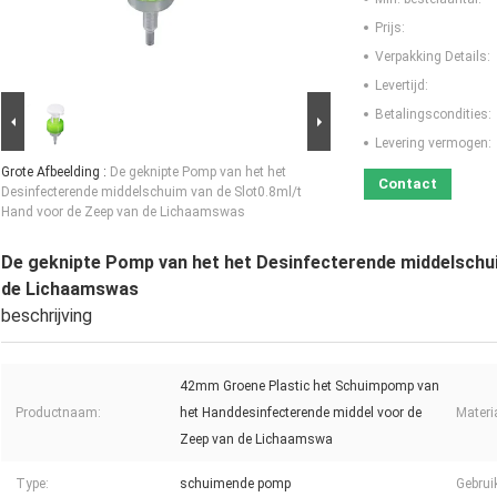
Prijs:
Verpakking Details:
Levertijd:
Betalingscondities:
Levering vermogen:
Grote Afbeelding :
De geknipte Pomp van het het
Contact
Desinfecterende middelschuim van de Slot0.8ml/t
Hand voor de Zeep van de Lichaamswas
De geknipte Pomp van het het Desinfecterende middelschui
de Lichaamswas
beschrijving
42mm Groene Plastic het Schuimpomp van
Productnaam:
het Handdesinfecterende middel voor de
Materi
Zeep van de Lichaamswa
Type:
schuimende pomp
Gebrui