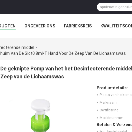
DUCTEN
ONGEVEER ONS
FABRIEKSREIS
KWALITEITSCO
fecterende middel
chuim Van De Slot0.8ml/t Hand Voor De Zeep Van De Lichaamswas
De geknipte Pomp van het het Desinfecterende middel
Zeep van de Lichaamswas
Productdetails:
Plaats van herkoms
Merknaam:
Certificering:
Modelnummer:
Betalen & Verzen
Min. bestelaantal: