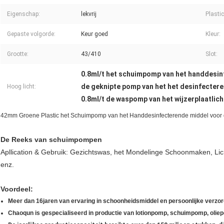
Eigenschap:
lekvrij
Plasti
Gepaste volgorde:
Keur goed
Kleur:
Grootte:
43/410
Slot:
0.8ml/t het schuimpomp van het handdesi
de geknipte pomp van het het desinfecter
Hoog licht:
0.8ml/t de waspomp van het wijzerplaatlic
42mm Groene Plastic het Schuimpomp van het Handdesinfecterende middel voor
De Reeks van schuimpompen
Apllication & Gebruik:
Gezichtswas, het Mondelinge Schoonmaken, Li
enz.
Voordeel:
Meer dan
16
jaren van ervaring in schoonheidsmiddel
en
persoonlijke verzor
Chaoqun is gespecialiseerd in productie van
lotionpomp, schuimpomp, olie