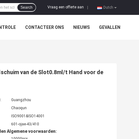
Vraag een offerte aan
Search
|
Dutch
NTROLE
CONTACTEER ONS
NIEUWS
GEVALLEN
schuim van de Slot0.8ml/t Hand voor de
t:
Guangzhou
Chaoqun
ISO9001&ISO14001
601-ojae-43/410
den Algemene voorwaarden:
10000pcs