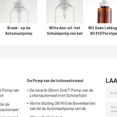
Breuk - op de
Witte Aan-uit- het
Wit Geen Lekka
Automaatpomp
Schuimpomp van het
43/410 Perstyp
van het
Handdesinfecterende
Schuimpomp vo
Zeepschuim voor
middel voor
Badkamers
de Zorgshampoo
Automaat 40mm van
42/410 van de
het Flessen Vloeibare
Lichaamshuid
Schuim
LAA
De Pomp van de lotionautomaat
S Pomp van
De zwarte 28mm 2ml/T Pomp van de
oor
Lotionautomaat met Schroefslot
Vlotte Sluiting 28/410 de Bovenkanten
tic de
van de de Automaatpomp van de
epautomaat
Vervangingszeep