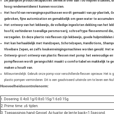
De jaarlijkse productiecapaciteit bereikte over dan
150 miljoen
stukken, di
hoog rendementdienst kunnen voorzien.
Het hoofd van vervangingsspuitbussen wordt gemaakt van pp-plastiek, Gee
gebroken, fijne automization en gemakkelijk om geen water te accumuler
Het ontwerp van het lekbewijs, de volledige ingesloten dekking van het le
hoofd, verhinderen toevallige persmorserij; schroeftype flessenmond die,
verzegelen. En deze plastic reisflessen zijn lekbewijs, goede hulpmiddelen i
Het kan herhaaldelijk met Handzepen, Schotelzepen, Handlotions, Shampoo
Vloeibare Zepen, en zelfs keukenreinigingsmachines worden gevuld. Het wo
Ontwerp-groot ontwerp van plastic flessen met pomp: het eenvoudige en ve
pompflessen wordt gerangschikt maakt u comfortabel en makkelijk te gebru
maken u houdt van.
Milieuvriendelijk: Gebruik onze pomp voor verschillende flessen opnieuw. Het is g
plastic pompen verminderen. Dit is een geadviseerd uiteinde om te leven een Nul 
Hoeveelheidscontrolenorm:
Dosering: 0.4±0.1g/0.8±0.15g/1.6±0.15g.
1.
2.
Prime time: ≤6 tijden.
3. Toepassings hand-Gevoel: Actuator de lente back<1.5second.