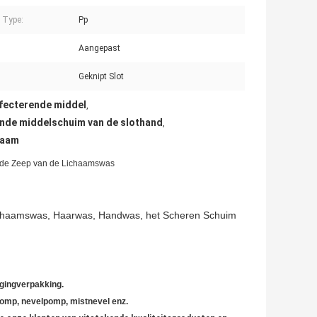
c Type:
Pp
Aangepast
Geknipt Slot
nfecterende middel
,
ende middelschuim van de slothand
,
haam
 de Zeep van de Lichaamswas
chaamswas, Haarwas, Handwas, het Scheren Schuim
ging
verpakking.
pomp, nevelpomp, mistnevel
enz.