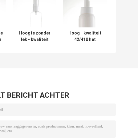
ge
Hoogte zonder
Hoog - kwaliteit
e
lek - kwaliteit
42/410 het
or
20/410
Schuimpomp
Nevelpomp voor
Zonder lek van de
Moussefles
Prijskorting voor
Hotelgebruik
T BERICHT ACHTER