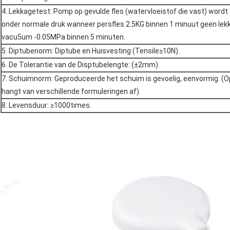
4.
Lekkagetest: Pomp op gevulde fles (watervloeistof die vast) wordt 
onder normale druk wanneer persfles 2.5KG binnen 1 minuut geen lekk
vacu5um -0.05MPa binnen 5 minuten.
5.
Diptube
norm: Diptube en Huisvesting (Tensile≥10N).
6.
De Tolerantie van de Disptubelengte: (±2mm).
7.
Schuimnorm: Geproduceerde het schuim is gevoelig, eenvormig. (
hangt van verschillende formuleringen af).
8.
Levensduur: ≥1000times.