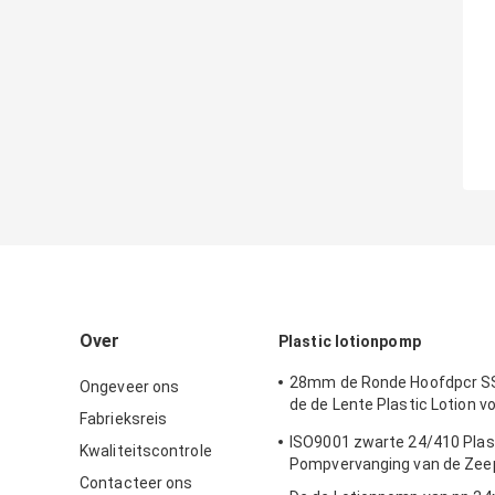
Over
Plastic lotionpomp
28mm de Ronde Hoofdpcr S
Ongeveer ons
de de Lente Plastic Lotion v
Fabrieksreis
Huisdierenflessen
ISO9001 zwarte 24/410 Plas
Kwaliteitscontrole
Pompvervanging van de Ze
Contacteer ons