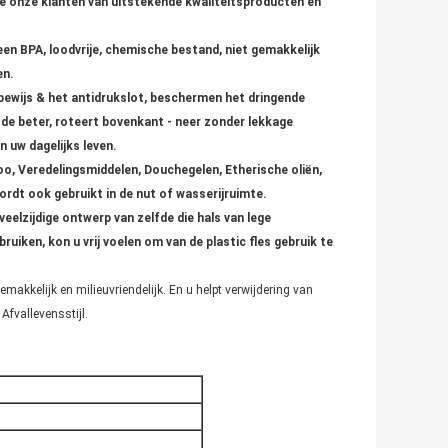
e onze klanten van uitstekende kwaliteitsproducten en
n BPA, loodvrije, chemische bestand, niet gemakkelijk
en.
kbewijs & het antidrukslot, beschermen het dringende
 de beter, roteert bovenkant - neer zonder lekkage
n uw dagelijks leven.
, Veredelingsmiddelen, Douchegelen, Etherische oliën,
rdt ook gebruikt in de nut of wasserijruimte.
elzijdige ontwerp van zelfde die hals van lege
iken, kon u vrij voelen om van de plastic fles gebruik te
emakkelijk en milieuvriendelijk. En u helpt verwijdering van
Afvallevensstijl.