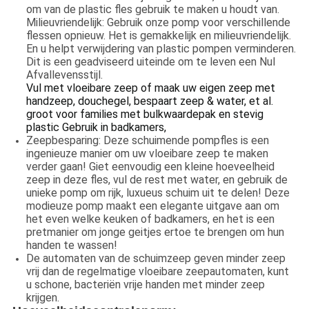
om van de plastic fles gebruik te maken u houdt van.
Milieuvriendelijk: Gebruik onze pomp voor verschillende
flessen opnieuw. Het is gemakkelijk en milieuvriendelijk.
En u helpt verwijdering van plastic pompen verminderen.
Dit is een geadviseerd uiteinde om te leven een Nul
Afvallevensstijl.
Vul met vloeibare zeep of maak uw eigen zeep met
handzeep, douchegel, bespaart zeep & water, et al.
groot voor families met bulkwaardepak en stevig
plastic Gebruik in badkamers,
Zeepbesparing: Deze schuimende pompfles is een
ingenieuze manier om uw vloeibare zeep te maken
verder gaan! Giet eenvoudig een kleine hoeveelheid
zeep in deze fles, vul de rest met water, en gebruik de
unieke pomp om rijk, luxueus schuim uit te delen! Deze
modieuze pomp maakt een elegante uitgave aan om
het even welke keuken of badkamers, en het is een
pretmanier om jonge geitjes ertoe te brengen om hun
handen te wassen!
De automaten van de schuimzeep geven minder zeep
vrij dan de regelmatige vloeibare zeepautomaten, kunt
u schone, bacteriën vrije handen met minder zeep
krijgen.