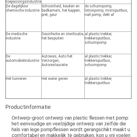
toepassingsindustrie
De dagelijkse
Schoonheid, keuken en
de schuimpomp,
chemische industrie
badkamers, het kappen,
lotionpomp, mistspuitbus,
pret, geur
nall pomp, dekt af
De medische
Desinfectie en sterilisatie,
al plastic trekker,
industrie
het bespuiten
trekkerspuitbus,
schuimpomp
De
Autowas, Auto het
al plastic trekker,
automobielindustrie
Verzorgen,
trekkerspuitbus,
Autorestauratie
schuimpomp
Het tuinieren
Het water geven
al plastic trekker,
trekkerspuitbus
Productinformatie
Ontwerp-groot ontwerp van plastic flessen met pomp:
het eenvoudige en veelzijdige ontwerp van zelfde die
hals van lege pompflessen wordt gerangschikt maakt u
comfortabel en makkelijk te gebruiken, kon u vrij voelen