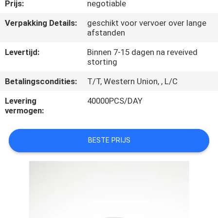
CONTACTEER
Prijs:
negotiable
ONS
Verpakking Details:
geschikt voor vervoer over lange
afstanden
NIEUWS
Levertijd:
Binnen 7-15 dagen na reveived
storting
GEVALLEN
Betalingscondities:
T/T, Western Union, , L/C
Levering
40000PCS/DAY
vermogen:
SITEMAP
BESTE PRIJS
PRIVACY
POLICY