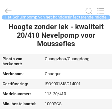
Chaoqun
Plastic
Industry
Co.,
Ltd..
Het Schuimpomp van het handdesinfecterende middel
All
Rights
Reserved.
Hoogte zonder lek - kwaliteit
HUIS
20/410 Nevelpomp voor
PRODUCTEN
Moussefles
ONGEVEER
Plaats van
Guangzhou/Guangdong
herkomst:
ONS
Merknaam:
Chaoqun
FABRIEKSREIS
Certificering:
ISO9001&ISO14001
Modelnummer:
113-20/410
KWALITEITSCONTROLE
Min. bestelaantal:
1000PCS