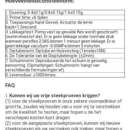
Hoeveelheidscontrolenorm:
Dosering: 0.4±0.1g/0.8±0.15g/1.6±0.15g.
1.
2.
Prime time: ≤6 tijden.
3. Toepassings hand-Gevoel: Actuator de lente
back<1.5second.
4.
Lekkagetest: Pomp vast op gevulde fles wordt geschroeft
(watervloeistof die). Er is geen lekkage onder normale druk
wanneer persfles 2.5KG binnen 1 minuut geen lekkage. Er is
geen lekkage vacu5um -0.05MPa binnen 5 minuten.
5.
Diptubenorm: Diptube en Huisvesting (Tensile≥10N).
6.
De Tolerantie van de Disptubelengte: (±2mm).
7.
Schuimnorm: Geproduceerde het schuim is gevoelig,
eenvormig. (Opmerkingen: Schuimnorm: hangt van
verschillende formuleringen af).
8.
Levensduur: ≥1000times.
FAQ
Kunnen wij uw vrije steekproeven krijgen?
1.
(1) voor de steekproeven in onze zekere voorraadkleur of
grootte, zouden wij houden van u voor vrij te verstrekken
om de kwaliteit te testen, maar hopen u de het
verschepen kosten kunt dragen.
(2) voor de aangepaste steekproeven, kunnen wij nieuwe
steekproeven als uw verzoeken ook maken, maar hopen u