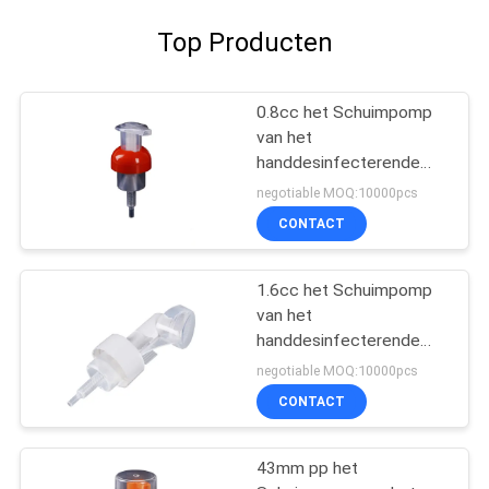
Top Producten
0.8cc het Schuimpomp
van het
handdesinfecterende
middel
negotiable MOQ:10000pcs
CONTACT
1.6cc het Schuimpomp
van het
handdesinfecterende
middel
negotiable MOQ:10000pcs
CONTACT
43mm pp het