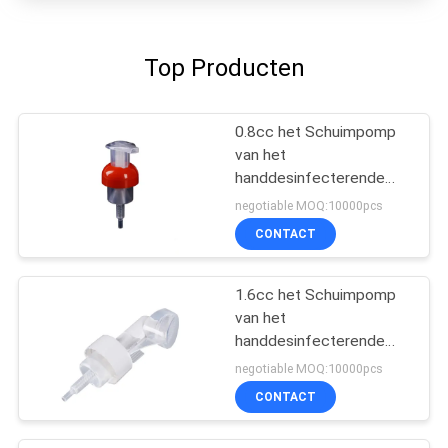
Top Producten
0.8cc het Schuimpomp
van het
handdesinfecterende
middel
negotiable MOQ:10000pcs
CONTACT
1.6cc het Schuimpomp
van het
handdesinfecterende
middel
negotiable MOQ:10000pcs
CONTACT