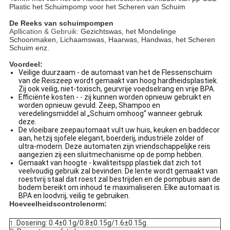
Plastic het Schuimpomp voor het Scheren van Schuim
De Reeks van schuimpompen
Apllication & Gebruik:
Gezichtswas, het Mondelinge
Schoonmaken, Lichaamswas, Haarwas, Handwas, het Scheren
Schuim enz.
Voordeel:
Veilige duurzaam - de automaat van het de Flessenschuim
van de Reiszeep wordt gemaakt van hoog hardheidsplastiek.
Zij ook veilig, niet-toxisch, geurvrije voedselrang en vrije BPA.
Efficiënte kosten - - zij kunnen worden opnieuw gebruikt en
worden opnieuw gevuld. Zeep, Shampoo en
veredelingsmiddel al „Schuim omhoog“ wanneer gebruik
deze.
De vloeibare zeepautomaat vult uw huis, keuken en baddecor
aan, hetzij sjofele elegant, boerderij, industriële zolder of
ultra-modern. Deze automaten zijn vriendschappelijke reis
aangezien zij een sluitmechanisme op de pomp hebben.
Gemaakt van hoogte - kwaliteitspp plastiek dat zich tot
veelvoudig gebruik zal bevinden. De lente wordt gemaakt van
roestvrij staal dat roest zal bestrijden en de pompbuis aan de
bodem bereikt om inhoud te maximaliseren. Elke automaat is
BPA en loodvrij, veilig te gebruiken.
Hoeveelheidscontrolenorm:
Dosering: 0.4±0.1g/0.8±0.15g/1.6±0.15g.
1.