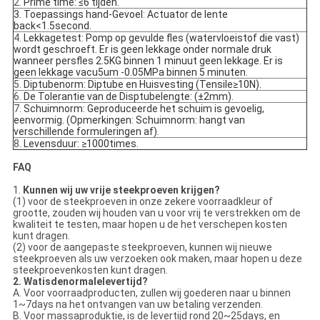
2.
Prime time: ≤6 tijden.
3. Toepassings hand-Gevoel: Actuator de lente
back<1.5second.
4.
Lekkagetest: Pomp op gevulde fles (watervloeistof die vast)
wordt geschroeft. Er is geen lekkage onder normale druk
wanneer persfles 2.5KG binnen 1 minuut geen lekkage. Er is
geen lekkage vacu5um -0.05MPa binnen 5 minuten.
5.
Diptubenorm: Diptube en Huisvesting (Tensile≥10N).
6.
De Tolerantie van de Disptubelengte: (±2mm).
7.
Schuimnorm: Geproduceerde het schuim is gevoelig,
eenvormig. (Opmerkingen: Schuimnorm: hangt van
verschillende formuleringen af).
8.
Levensduur: ≥1000times.
FAQ
1.
Kunnen wij uw vrije steekproeven krijgen?
(1) voor de steekproeven in onze zekere voorraadkleur of
grootte, zouden wij houden van u voor vrij te verstrekken om de
kwaliteit te testen, maar hopen u de het verschepen kosten
kunt dragen.
(2) voor de aangepaste steekproeven, kunnen wij nieuwe
steekproeven als uw verzoeken ook maken, maar hopen u deze
steekproevenkosten kunt dragen.
2. Watisdenormalelevertijd?
A. Voor voorraadproducten, zullen wij goederen naar u binnen
1~7days na het ontvangen van uw betaling verzenden.
B. Voor massaproduktie, is de levertijd rond 20~25days, en