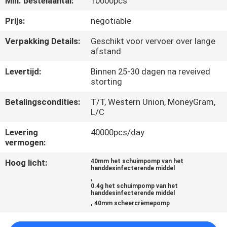
Min. bestelaantal:
10000pcs
CONTACTEER
ONS
Prijs:
negotiable
Verpakking Details:
Geschikt voor vervoer over lange
afstand
NIEUWS
Levertijd:
Binnen 25-30 dagen na reveived
storting
GEVALLEN
Betalingscondities:
T/T, Western Union, MoneyGram,
L/C
SITEMAP
Levering
40000pcs/day
vermogen:
PRIVACY
Hoog licht:
40mm het schuimpomp van het
POLICY
handdesinfecterende middel
,
0.4g het schuimpomp van het
handdesinfecterende middel
,
40mm scheercrèmepomp