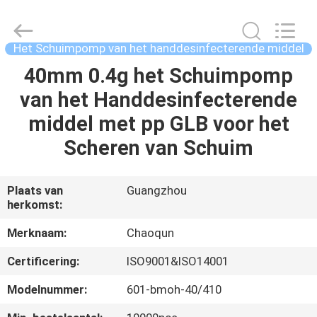
Chaoqun
Plastic
Industry
Co.,
Ltd..
Het Schuimpomp van het handdesinfecterende middel
All
Rights
Reserved.
40mm 0.4g het Schuimpomp
HUIS
van het Handdesinfecterende
PRODUCTEN
middel met pp GLB voor het
Scheren van Schuim
ONGEVEER
ONS
Plaats van
Guangzhou
herkomst:
FABRIEKSREIS
Merknaam:
Chaoqun
Certificering:
ISO9001&ISO14001
KWALITEITSCONTROLE
Modelnummer:
601-bmoh-40/410