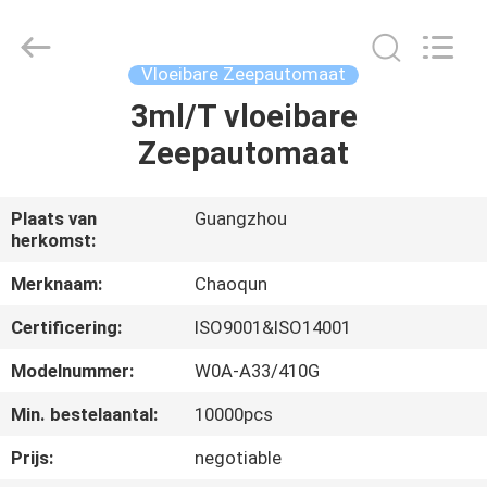
Chaoqun
Plastic
Industry
Co.,
Ltd..
Vloeibare Zeepautomaat
All
Rights
Reserved.
3ml/T vloeibare
HUIS
Zeepautomaat
PRODUCTEN
Plaats van
Guangzhou
herkomst:
ONGEVEER
ONS
Merknaam:
Chaoqun
Certificering:
ISO9001&ISO14001
FABRIEKSREIS
Modelnummer:
W0A-A33/410G
Min. bestelaantal:
10000pcs
KWALITEITSCONTROLE
Prijs:
negotiable