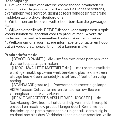
Beschrijving:
1.
Het kan gebruikt voor diverse cosmetischee producten
en
schoonmakende producten, zulke
zoals
Het lichaam schrobt,
overhandigt was schrobt, desinfecteert handdesinfecterend
middel
en zware dikke vloeibare enz.
2. Wij kunnen om het even welke kleur bereiken
die gevraagde
klant.
3. Wij
kan verschillende PET/PE-flessen voor aanpassen
u optie
.
Voorts kunnen wij speciaal voor uw product met uw vereiste
onder een bepaalde hoeveelheid orde drukken en inpakken.
4. Welkom om ons voor nadere informatie te contacteren
Hoop
dat wij verdere samenwerking met u kunnen maken
.
Productinformatie
【GEVOELIG PAKKET】 die - uw fles met grote pompen voor
diverse toepassingen maken.
【HOOG - KWALITEIT MATERIËLE die】 - met premiekwaliteit
wordt gemaakt, op zwaar werk berekend plastiek, met een
stevige bouw. Geen schadelijke stoffen, effectief en veilig
opslag.
【STANDAARDgrootte】 - Pasvormen de meeste gallonpe
HDPE flessen. Gelieve te meten de hals van uw fles om
verenigbaarheid te verzekeren.
【IDEALE CAPACITEIT & AFSLUITBARE HOOGSTE】 - de
Nauwkeurige 3±0.5cc-het uitdelen hulp vermindert verspild
product en maakt uw product langer duurt. Komt met een
draaislot op de pomp, wanneer niet in gebruik, eenvoudig in
en draai aan slot duw. Verhindert knoeien en morserijen, veilig