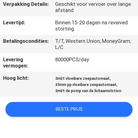
CONTACTEER
Verpakking Details:
Geschikt voor vervoer over lange
afstand
ONS
Levertijd:
Binnen 15-20 dagen na reveived
storting
NIEUWS
Betalingscondities:
T/T, Western Union, MoneyGram,
L/C
GEVALLEN
Levering
80000PCS/day
vermogen:
SITEMAP
Hoog licht:
,
3ml/t vloeibare zeepautomaat
,
33mm pp vloeibare zeepautomaat
PRIVACY
3ml/t de pomp van de lichaamslotion
POLICY
BESTE PRIJS