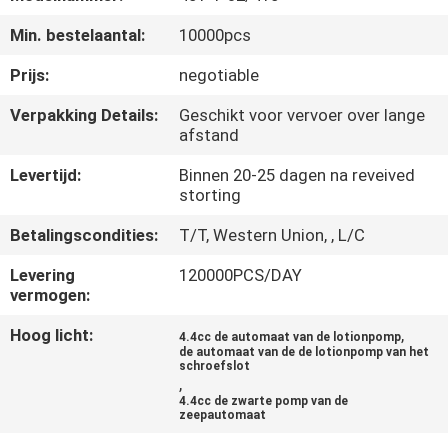
CONTACTEER
Min. bestelaantal:
10000pcs
ONS
Prijs:
negotiable
NIEUWS
Verpakking Details:
Geschikt voor vervoer over lange
afstand
GEVALLEN
Levertijd:
Binnen 20-25 dagen na reveived
storting
SITEMAP
Betalingscondities:
T/T, Western Union, , L/C
Levering
120000PCS/DAY
PRIVACY
vermogen:
POLICY
Hoog licht:
,
4.4cc de automaat van de lotionpomp
de automaat van de de lotionpomp van het
schroefslot
,
4.4cc de zwarte pomp van de
zeepautomaat