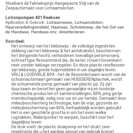
Vloeibare de Fabrieksprijs Aangepaste Stijl van de
Zeepautomaat voor Lichaamslotion
Lotionpompen 401 Reeksen
Apllication & Gebruik:
Lichaamswas, Lichaamslotion,
Haarveredelingsmiddel, Haarwas, Schotelzeep, die het Gel van
de Handwas, Handwas enz. desinfecteren
Voordeel:
Het ontwerp van het lekbewijs - de volledige ingesloten
dekking van het lekbewijs & het antidrukslot, beschermen
het dringende hoofd, verhinderen toevallige persmorserij;
schroeftype flessenmond die, de beter, roteert bovenkant -
neer zonder lekkage verzegelen. En deze plastic reisflessen
zijn lekbewijs, goede hulpmiddelen in uw dagelijks leven.
VRIJ & LOODVRIJE BPA - het de flessenlichaam wordt van de
schuimautomaat gemaakt van HUISDIERENplastiek, wordt
de schuimende pomp gemaakt van plastic pp. Zij zijn
duurzaam en bevatten geen gevaarlijke vrij en loodvrije
chemische producten of samenstellingen, BPA, jong geitje
vriendschappelijk, veilig voor uw en uw familie. Gemaakt door
milieubescherming technologie, kan de vrije, gezonde en
milieubescherming van BPA, herhaaldelijk worden gebruikt.
Het is een geschikte grootte in om het even welke
rugzakken, Walletpocket te werpen, Geschikt voor het
dagelijkse leven.
De druk voelt: de plastic drukpomp en het drukt zeer
regelmatig die u het aardige gevoel van gebruik brengt.