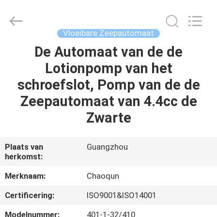
lotionpomp
Leverancier.
Copyright
©
2021
Vloeibare Zeepautomaat
-
2025
Guangzhou
De Automaat van de de
HUIS
Chaoqun
Plastic
Lotionpomp van het
Industry
Co.,
Ltd..
PRODUCTEN
schroefslot, Pomp van de de
All
Rights
Reserved.
Zeepautomaat van 4.4cc de
ONGEVEER
Zwarte
ONS
Plaats van
Guangzhou
herkomst:
FABRIEKSREIS
Merknaam:
Chaoqun
KWALITEITSCONTROLE
Certificering:
ISO9001&ISO14001
Modelnummer:
401-1-32/410