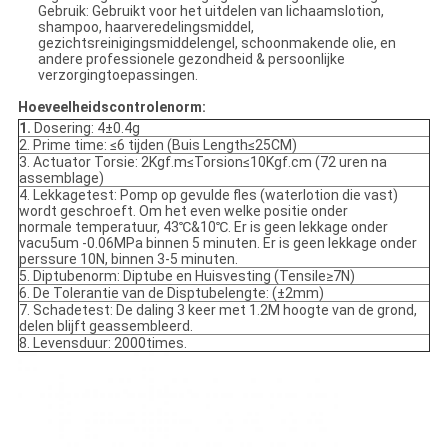
Gebruik: Gebruikt voor het uitdelen van lichaamslotion,
shampoo, haarveredelingsmiddel,
gezichtsreinigingsmiddelengel, schoonmakende olie, en
andere professionele gezondheid & persoonlijke
verzorgingtoepassingen.
Hoeveelheidscontrolenorm:
1.
Dosering: 4±0.4g
2. Prime time: ≤6 tijden (Buis Length≤25CM)
3. Actuator Torsie: 2Kgf.m≤Torsion≤10Kgf.cm (72 uren na
assemblage)
4. Lekkagetest: Pomp op gevulde fles (waterlotion die vast)
wordt geschroeft. Om het even welke positie onder
normale temperatuur, 43℃&10℃. Er is geen lekkage onder
vacu5um -0.06MPa binnen 5 minuten. Er is geen lekkage onder
perssure 10N, binnen 3-5 minuten.
5. Diptubenorm: Diptube en Huisvesting (Tensile≥7N)
6. De Tolerantie van de Disptubelengte: (±2mm)
7. Schadetest: De daling 3 keer met 1.2M hoogte van de grond,
delen blijft geassembleerd.
8. Levensduur: 2000times.