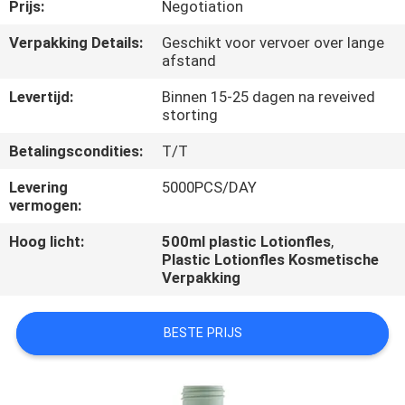
CONTACTEER
Prijs:
Negotiation
ONS
Verpakking Details:
Geschikt voor vervoer over lange
afstand
NIEUWS
Levertijd:
Binnen 15-25 dagen na reveived
storting
GEVALLEN
Betalingscondities:
T/T
Levering
5000PCS/DAY
vermogen:
Hoog licht:
500ml plastic Lotionfles
,
Plastic Lotionfles Kosmetische
Verpakking
BESTE PRIJS