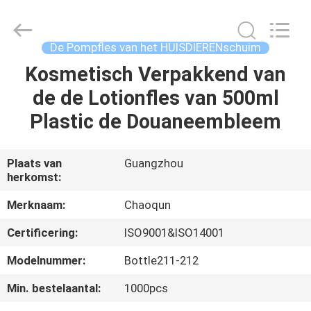
lotionpomp
Leverancier.
Copyright
©
2021
De Pompfles van het HUISDIERENschuim
-
2023
plasticlotionpump.com.
Kosmetisch Verpakkend van
HUIS
All
Rights
de de Lotionfles van 500ml
Reserved.
PRODUCTEN
Plastic de Douaneembleem
ONGEVEER
Plaats van
Guangzhou
herkomst:
ONS
Merknaam:
Chaoqun
FABRIEKSREIS
Certificering:
ISO9001&ISO14001
Modelnummer:
Bottle211-212
KWALITEITSCONTROLE
Min. bestelaantal:
1000pcs