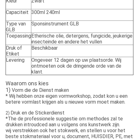
Kleur
Zwart
Capaciteit
300ml 240ml
Type van
Sponsinstrument GLB
GLB
Toepassing
Etherische olie, detergens, fungicide, jeukerige
insecteinde en andere het vullen
Druk of
Beschikbaar
Etiket
Levering
Ongeveer 12 dagen op uw plaatsorde. Wij
ontmoeten ook de dringende orde van de
klant.
Waarom ons kies
1)
Vorm die de Dienst maken
* Wij hebben onze eigen vormworkshop, zodat kon u een
betere vormlast krijgen als u nieuwe vorm moet maken.
Druk en de Stickerdienst
2)
*The de professionele suggestie om methodes zal te
drukken introudced aan u volgens ons kunstwerk zijn.
wij verstrekken ook het stokwerk, en stellen u voor het
beste stokmateriaal voor u, document, HUISDIER, PE, met