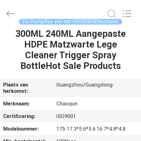
Chaoqun
Plastic
Industry
Co.,
Ltd..
De Pompfles van het HUISDIERENschuim
All
Rights
Reserved.
300ML 240ML Aangepaste
HUIS
HDPE Matzwarte Lege
PRODUCTEN
Cleaner Trigger Spray
BottleHot Sale Products
ONGEVEER
ONS
Plaats van
Guangzhou/Guangdong
herkomst:
FABRIEKSREIS
Merknaam:
Chaoqun
Certificering:
ISO9001
KWALITEITSCONTROLE
Modelnummer:
175-17.3*5.6*5.6 16.7*4.8*4.8