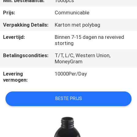
Min. bestelaantal:
1000pcs
CONTACTEER
ONS
Prijs:
Communicable
Verpakking Details:
Karton met polybag
NIEUWS
Levertijd:
Binnen 7-15 dagen na reveived
storting
GEVALLEN
Betalingscondities:
T/T, L/C, Western Union,
MoneyGram
SITEMAP
Levering
10000Per/Day
vermogen:
PRIVACY
BESTE PRIJS
POLICY