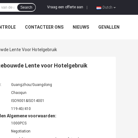
Vraag een offerte aan
Search
|
Dutch
NTROLE
CONTACTEER ONS
NIEUWS
GEVALLEN
wde Lente Voor Hotelgebruik
gebouwde Lente voor Hotelgebruik
t:
Guangzhou/Guangdong
Chaoqun
ISO9001&ISO14001
119-40/410
den Algemene voorwaarden:
1000PCS
Negotiation