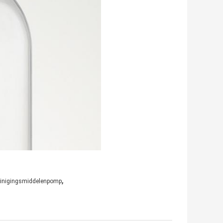
,
einigingsmiddelenpomp