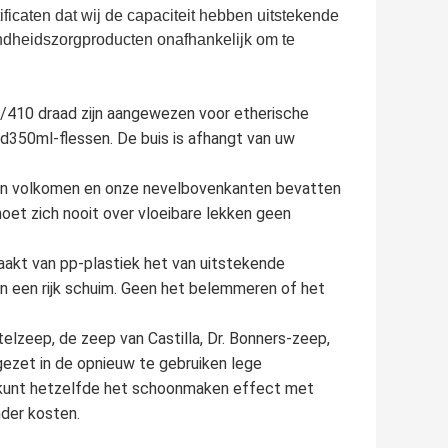
ificaten dat wij de capaciteit hebben uitstekende
ondheidszorgproducten onafhankelijk om te
/410 draad zijn aangewezen voor etherische
rd350ml-flessen. De buis is afhangt van uw
t zijn volkomen en onze nevelbovenkanten bevatten
moet zich nooit over vloeibare lekken geen
aakt van pp-plastiek het van uitstekende
en een rijk schuim. Geen het belemmeren of het
elzeep, de zeep van Castilla, Dr. Bonners-zeep,
ezet in de opnieuw te gebruiken lege
kunt hetzelfde het schoonmaken effect met
nder kosten.