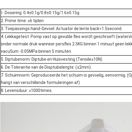
Dosering: 0.4±0.1g/0.8±0.15g/1.6±0.15g.
1.
2.
Prime time: ≤6 tijden.
3. Toepassings hand-Gevoel: Actuator de lente back<1.5second.
4.
Lekkagetest: Pomp vast op gevulde fles wordt geschroeft (watervloe
onder normale druk wanneer persfles 2.5KG binnen 1 minuut geen lekk
vacu5um -0.05MPa binnen 5 minuten.
5.
Diptubenorm: Diptube en Huisvesting (Tensile≥10N).
6.
De Tolerantie van de Disptubelengte: (±2mm).
7.
Schuimnorm: Geproduceerde het schuim is gevoelig, eenvormig. (
hangt van verschillende formuleringen af).
8.
Levensduur: ≥1000times.