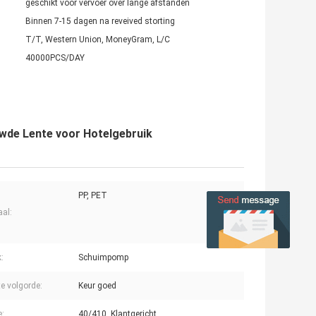
geschikt voor vervoer over lange afstanden
Binnen 7-15 dagen na reveived storting
T/T, Western Union, MoneyGram, L/C
40000PCS/DAY
wde Lente voor Hotelgebruik
PP, PET
aal:
:
Schuimpomp
e volgorde:
Keur goed
e:
40/410, Klantgericht