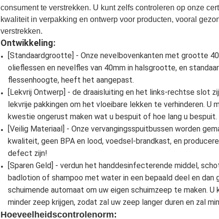
consument te verstrekken. U kunt zelfs controleren op onze cert
kwaliteit in verpakking en ontwerp voor producten, vooral gez
verstrekken.
Ontwikkeling:
[Standaardgrootte] - Onze nevelbovenkanten met grootte 40
olieflessen en nevelfles van 40mm in halsgrootte, en standaa
flessenhoogte, heeft het aangepast.
[Lekvrij Ontwerp] - de draaisluiting en het links-rechtse slo
lekvrije pakkingen om het vloeibare lekken te verhinderen. U 
kwestie ongerust maken wat u bespuit of hoe lang u bespuit.
[Veilig Materiaal] - Onze vervangingsspuitbussen worden gem
kwaliteit, geen BPA en lood, voedsel-brandkast, en producer
defect zijn!
[Sparen Geld] - verdun het handdesinfecterende middel, schot
badlotion of shampoo met water in een bepaald deel en dan g
schuimende automaat om uw eigen schuimzeep te maken. U 
minder zeep krijgen, zodat zal uw zeep langer duren en zal mi
Hoeveelheidscontrolenorm: