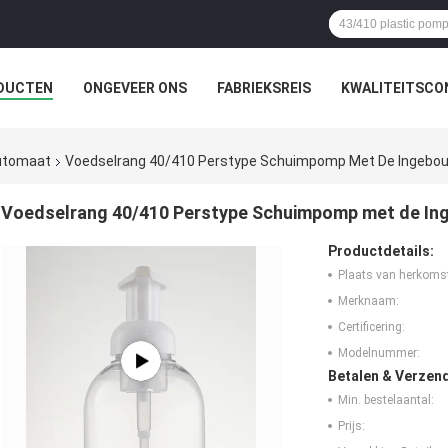
DUCTEN
ONGEVEER ONS
FABRIEKSREIS
KWALITEITSCO
utomaat
Voedselrang 40/410 Perstype Schuimpomp Met De Ingebou
Voedselrang 40/410 Perstype Schuimpomp met de In
Productdetails:
Plaats van herkoms
Merknaam:
Certificering:
Modelnummer:
Betalen & Verzen
Min. bestelaantal:
Prijs: