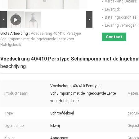
Verpakking Details:
Levertijd:
Betalingscondities:
Levering vermogen:
Grote Afbeelding :
Voedselrang 40/410 Perstype
Contact
Schuimpomp met de Ingebouwde Lente voor
Hotelgebruik
Voedselrang 40/410 Perstype Schuimpomp met de Ingebou
beschrijving
Voedselrang 40/410 Perstype
Productnaam:
Schuimpomp met de Ingebouwde Lente
Materi
voor Hotelgebruik
Type:
Schroefdeksel
gebruik
eigenschap:
lekvrij
Gepast
Kleur:
Aangepast
Groott