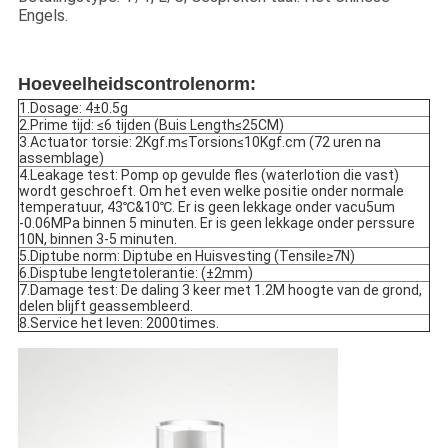
Engels.
Hoeveelheidscontrolenorm:
1.Dosage: 4±0.5g
2.Prime tijd: ≤6 tijden (Buis Length≤25CM)
3.Actuator torsie: 2Kgf.m≤Torsion≤10Kgf.cm (72 uren na
assemblage)
4.Leakage test: Pomp op gevulde fles (waterlotion die vast)
wordt geschroeft. Om het even welke positie onder normale
temperatuur, 43℃&10℃. Er is geen lekkage onder vacu5um
-0.06MPa binnen 5 minuten. Er is geen lekkage onder perssure
10N, binnen 3-5 minuten.
5.Diptube norm: Diptube en Huisvesting (Tensile≥7N)
6.Disptube lengtetolerantie: (±2mm)
7.Damage test: De daling 3 keer met 1.2M hoogte van de grond,
delen blijft geassembleerd.
8.Service het leven: 2000times.