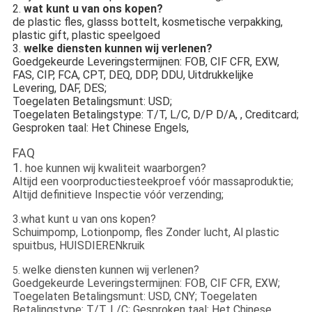
2. 
wat kunt u van ons kopen?
de plastic fles, glasss bottelt, kosmetische verpakking, 
plastic gift, plastic speelgoed
3. 
welke diensten kunnen wij verlenen?
Goedgekeurde Leveringstermijnen: FOB, CIF CFR, EXW, 
FAS, CIP, FCA, CPT, DEQ, DDP, DDU, Uitdrukkelijke 
Levering, DAF, DES;
Toegelaten Betalingsmunt: USD;
Toegelaten Betalingstype: T/T, L/C, D/P D/A, , Creditcard;
Gesproken taal: Het Chinese Engels,
FAQ
1.
hoe kunnen wij kwaliteit waarborgen?
Altijd een voorproductiesteekproef vóór massaproduktie;
Altijd definitieve Inspectie vóór verzending;
3.what kunt u van ons kopen?
Schuimpomp, Lotionpomp, fles Zonder lucht, Al plastic
spuitbus, HUISDIERENkruik
welke diensten kunnen wij verlenen?
5.
Goedgekeurde Leveringstermijnen: FOB, CIF CFR, EXW;
Toegelaten Betalingsmunt: USD, CNY; Toegelaten
Betalingstype: T/T, L/C; Gesproken taal: Het Chinese