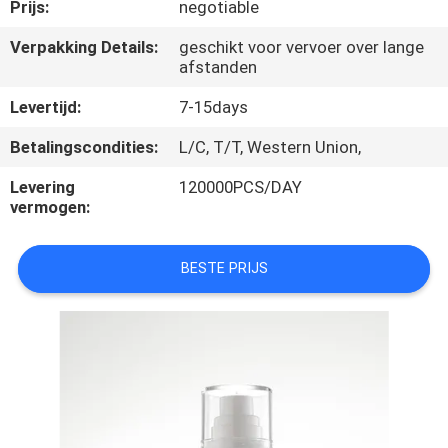
CONTACTEER
Prijs:
negotiable
ONS
Verpakking Details:
geschikt voor vervoer over lange
afstanden
NIEUWS
Levertijd:
7-15days
Betalingscondities:
L/C, T/T, Western Union,
GEVALLEN
Levering
120000PCS/DAY
vermogen:
SITEMAP
BESTE PRIJS
PRIVACY
POLICY