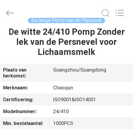
Chaoqun
Plastic
Industry
Co.,
Ltd..
De lange Pomp van de Pijpnevel
All
Rights
Reserved.
De witte 24/410 Pomp Zonder
HUIS
lek van de Persnevel voor
PRODUCTEN
Lichaamsmelk
ONGEVEER
Plaats van
Guangzhou/Guangdong
herkomst:
ONS
Merknaam:
Chaoqun
FABRIEKSREIS
Certificering:
ISO9001&ISO14001
Modelnummer:
24/410
KWALITEITSCONTROLE
Min. bestelaantal:
1000PCS