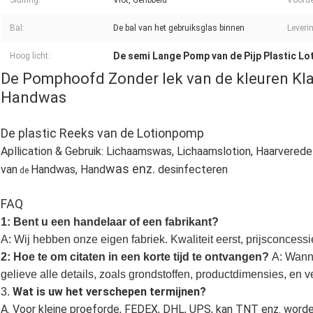
Sluiting:
Vlot, Geribbeld
Voorde
Bal:
De bal van het gebruiksglas binnen
Leveri
De semi Lange Pomp van de Pijp Plastic Lo
Hoog licht:
De Pomphoofd Zonder lek van de kleuren Kla
Handwas
De plastic Reeks van de Lotionpomp
Apllication & Gebruik: Lichaamswas, Lichaamslotion, Haarverede
was enz.
van
Handwas, Hand
desinfecteren
de
FAQ
1: Bent u een handelaar of een fabrikant?
A: Wij hebben onze eigen fabriek. Kwaliteit eerst, prijsconcessi
2: Hoe te om citaten in een korte tijd te ontvangen?
A: Wann
gelieve alle details, zoals grondstoffen, productdimensies, en v
Wat is uw het verschepen termijnen?
3. 
A. Voor kleine proeforde, FEDEX, DHL, UPS, kan TNT enz. worde