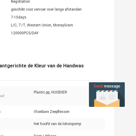
Negotiation
geschikt voor vervoer over lange afstanden
7-15days
L/C, T/T, Western Union, MoneyGram
120000PCS/DAY
lantgerichte de Kleur van de Handwas
Plastic pp, HUISDIER
aal:
k:
Vloeibare Zeepflessen
Het hoofd van de lotionpomp