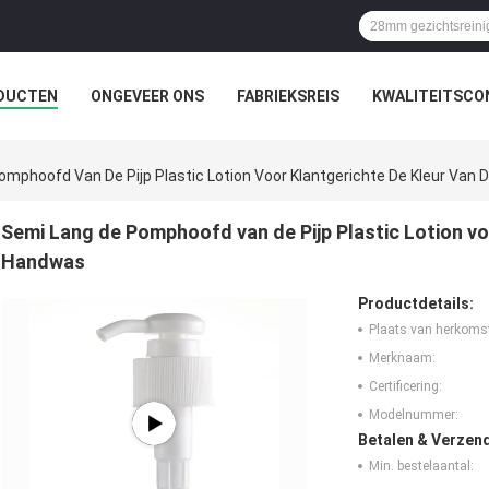
DUCTEN
ONGEVEER ONS
FABRIEKSREIS
KWALITEITSCO
omphoofd Van De Pijp Plastic Lotion Voor Klantgerichte De Kleur Van
Semi Lang de Pomphoofd van de Pijp Plastic Lotion vo
Handwas
Productdetails:
Plaats van herkoms
Merknaam:
Certificering:
Modelnummer:
Betalen & Verzen
Min. bestelaantal: