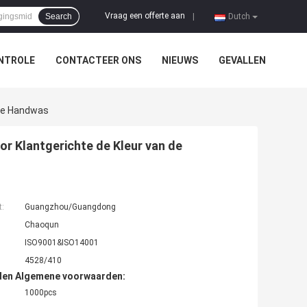
Vraag een offerte aan
Search
|
Dutch
NTROLE
CONTACTEER ONS
NIEUWS
GEVALLEN
 De Handwas
or Klantgerichte de Kleur van de
t:
Guangzhou/Guangdong
Chaoqun
ISO9001&ISO14001
4528/410
den Algemene voorwaarden:
1000pcs