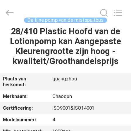
Chaoqun
Plastic
Industry
Co.,
Ltd..
De fijne pomp van de mistspuitbus
All
Rights
Reserved.
28/410 Plastic Hoofd van de
HUIS
Lotionpomp kan Aangepaste
PRODUCTEN
Kleurengrootte zijn hoog -
kwaliteit/Groothandelsprijs
ONGEVEER
ONS
Plaats van
guangzhou
herkomst:
FABRIEKSREIS
Merknaam:
Chaoqun
Certificering:
ISO9001&ISO14001
KWALITEITSCONTROLE
Modelnummer:
4