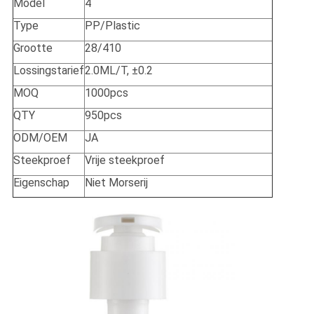
Model
4
Type
PP/Plastic
Grootte
28/410
Lossingstarief
2.0ML/T, ±0.2
MOQ
1000pcs
QTY
950pcs
ODM/OEM
JA
Steekproef
Vrije steekproef
Eigenschap
Niet Morserij