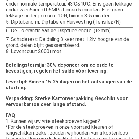
onder normale temperatuur, 43℃&10℃. Er is geen lekkage
onder vacu5um -0.06MPa binnen 5 minuten. Er is geen
lekkage onder perssure 10N, binnen 3-5 minuten.
5. Diptubenorm: Diptube en Huisvesting (Tensile≥7N)
6. De Tolerantie van de Disptubelengte: (±2mm)
7. Schadetest: De daling 3 keer met 1.2M hoogte van de
grond, delen blijft geassembleerd.
8. Levensduur: 2000times.
Betalingstermijn: 30% deponeer om de orde te
bevestigen, regelen het saldo vóór levering.
Levertijd: Binnen 15-25 dagen na het ontvangen van de
storting.
Verpakking: Sterke Kartonverpakking Geschikt voor
vervoerkarton over lange afstand.
FAQ
1. Kunnen wij uw vrije steekproeven krijgen?
*For de steekproeven in onze voorraad kleuren of
rangschikken, zeker, zouden wij houden van u kostenloos
te verstrekken om de kwaliteit te testen, maar hopen u de