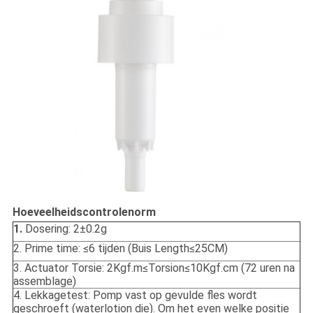
Hoeveelheidscontrolenorm
1.
Dosering: 2±0.2g
2. Prime time: ≤6 tijden (Buis Length≤25CM)
3. Actuator Torsie: 2Kgf.m≤Torsion≤10Kgf.cm (72 uren na
assemblage)
4. Lekkagetest: Pomp vast op gevulde fles wordt
geschroeft (waterlotion die). Om het even welke positie