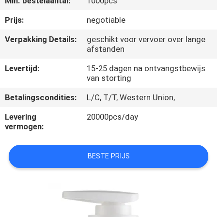
Min. bestelaantal:
1000pcs
CONTACTEER
ONS
Prijs:
negotiable
Verpakking Details:
geschikt voor vervoer over lange
afstanden
NIEUWS
Levertijd:
15-25 dagen na ontvangstbewijs
van storting
GEVALLEN
Betalingscondities:
L/C, T/T, Western Union,
SITEMAP
Levering
20000pcs/day
vermogen:
PRIVACY
BESTE PRIJS
POLICY