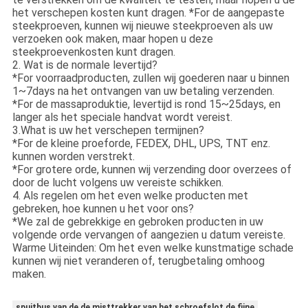
het verschepen kosten kunt dragen. *For de aangepaste
steekproeven, kunnen wij nieuwe steekproeven als uw
verzoeken ook maken, maar hopen u deze
steekproevenkosten kunt dragen.
2. Wat is de normale levertijd?
*For voorraadproducten, zullen wij goederen naar u binnen
1~7days na het ontvangen van uw betaling verzenden.
*For de massaproduktie, levertijd is rond 15~25days, en
langer als het speciale handvat wordt vereist.
3.What is uw het verschepen termijnen?
*For de kleine proeforde, FEDEX, DHL, UPS, TNT enz.
kunnen worden verstrekt.
*For grotere orde, kunnen wij verzending door overzees of
door de lucht volgens uw vereiste schikken.
4. Als regelen om het even welke producten met
gebreken, hoe kunnen u het voor ons?
*We zal de gebrekkige en gebroken producten in uw
volgende orde vervangen of aangezien u datum vereiste.
Warme Uiteinden: Om het even welke kunstmatige schade
kunnen wij niet veranderen of, terugbetaling omhoog
maken.
spuitbus van de de misttrekker van het schroefslot de fijne