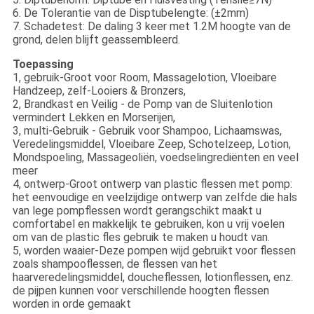
6. De Tolerantie van de Disptubelengte: (±2mm)
7. Schadetest: De daling 3 keer met 1.2M hoogte van de
grond, delen blijft geassembleerd.
Toepassing
1, gebruik-Groot voor Room, Massagelotion, Vloeibare
Handzeep, zelf-Looiers & Bronzers,
2, Brandkast en Veilig - de Pomp van de Sluitenlotion
vermindert Lekken en Morserijen,
3, multi-Gebruik - Gebruik voor Shampoo, Lichaamswas,
Veredelingsmiddel, Vloeibare Zeep, Schotelzeep, Lotion,
Mondspoeling, Massageoliën, voedselingrediënten en veel
meer
4, ontwerp-Groot ontwerp van plastic flessen met pomp:
het eenvoudige en veelzijdige ontwerp van zelfde die hals
van lege pompflessen wordt gerangschikt maakt u
comfortabel en makkelijk te gebruiken, kon u vrij voelen
om van de plastic fles gebruik te maken u houdt van.
5, worden waaier-Deze pompen wijd gebruikt voor flessen
zoals shampooflessen, de flessen van het
haarveredelingsmiddel, doucheflessen, lotionflessen, enz.
de pijpen kunnen voor verschillende hoogten flessen
worden in orde gemaakt