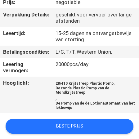
CONTACTEER
Prijs:
negotiable
ONS
Verpakking Details:
geschikt voor vervoer over lange
afstanden
NIEUWS
Levertijd:
15-25 dagen na ontvangstbewijs
van storting
GEVALLEN
Betalingscondities:
L/C, T/T, Western Union,
Levering
20000pcs/day
vermogen:
SITEMAP
Hoog licht:
,
28/410 Krijtstreep Plastic Pomp
De ronde Plastic Pomp van de
PRIVACY
Mondkrijtstreep
,
POLICY
De Pomp van de de Lotionautomaat van het
lekbewijs
BESTE PRIJS