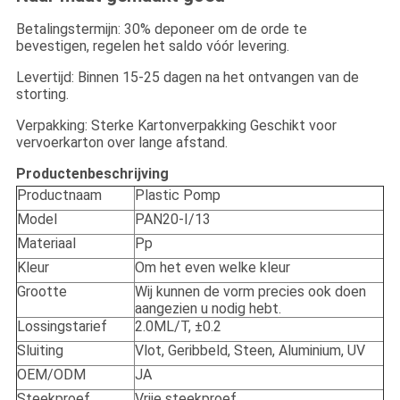
Betalingstermijn: 30% deponeer om de orde te
bevestigen, regelen het saldo vóór levering.
Levertijd: Binnen 15-25 dagen na het ontvangen van de
storting.
Verpakking: Sterke Kartonverpakking Geschikt voor
vervoerkarton over lange afstand.
Productenbeschrijving
Productnaam
Plastic Pomp
Model
PAN20-I/13
Materiaal
Pp
Kleur
Om het even welke kleur
Grootte
Wij kunnen de vorm precies ook doen
aangezien u nodig hebt.
Lossingstarief
2.0ML/T, ±0.2
Sluiting
Vlot, Geribbeld, Steen, Aluminium, UV
OEM/ODM
JA
Steekproef
Vrije steekproef