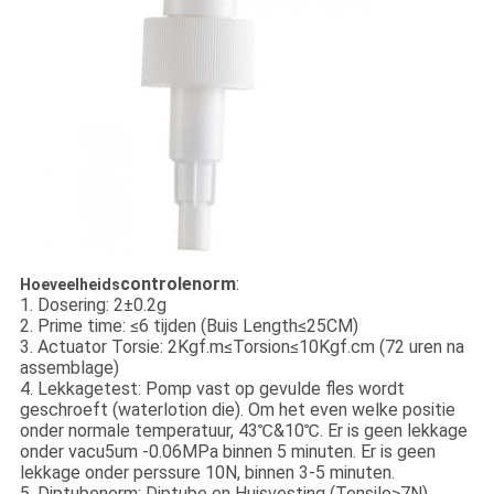
controlenorm
:
Hoeveelheids
1. Dosering: 2±0.2g
2. Prime time: ≤6 tijden (Buis Length≤25CM)
3. Actuator Torsie: 2Kgf.m≤Torsion≤10Kgf.cm (72 uren na
assemblage)
4. Lekkagetest: Pomp vast op gevulde fles wordt
geschroeft (waterlotion die). Om het even welke positie
onder normale temperatuur, 43℃&10℃. Er is geen lekkage
onder vacu5um -0.06MPa binnen 5 minuten. Er is geen
lekkage onder perssure 10N, binnen 3-5 minuten.
5. Diptubenorm: Diptube en Huisvesting (Tensile≥7N)