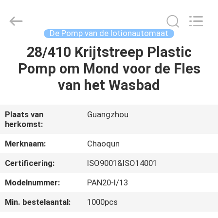
Chaoqun
Plastic
Industry
Co.,
Ltd..
De Pomp van de lotionautomaat
All
Rights
Reserved.
28/410 Krijtstreep Plastic
HUIS
Pomp om Mond voor de Fles
PRODUCTEN
van het Wasbad
ONGEVEER
Plaats van
Guangzhou
herkomst:
ONS
Merknaam:
Chaoqun
FABRIEKSREIS
Certificering:
ISO9001&ISO14001
Modelnummer:
PAN20-I/13
KWALITEITSCONTROLE
Min. bestelaantal:
1000pcs