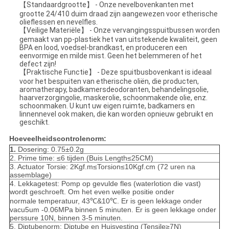
【Standaardgrootte】 - Onze nevelbovenkanten met
grootte 24/410 duim draad zijn aangewezen voor etherische
olieflessen en nevelfles.
【Veilige Materiële】 - Onze vervangingsspuitbussen worden
gemaakt van pp-plastiek het van uitstekende kwaliteit, geen
BPA en lood, voedsel-brandkast, en produceren een
eenvormige en milde mist. Geen het belemmeren of het
defect zijn!
【Praktische Functie】 - Deze spuitbusbovenkant is ideaal
voor het bespuiten van etherische oliën, die producten,
aromatherapy, badkamersdeodoranten, behandelingsolie,
haarverzorgingolie, maskerolie, schoonmakende olie, enz.
schoonmaken. U kunt uw eigen ruimte, badkamers en
linnennevel ook maken, die kan worden opnieuw gebruikt en
geschikt.
Hoeveelheidscontrolenorm:
1.
Dosering: 0.75±0.2g
2. Prime time: ≤6 tijden (Buis Length≤25CM)
3. Actuator Torsie: 2Kgf.m≤Torsion≤10Kgf.cm (72 uren na
assemblage)
4. Lekkagetest: Pomp op gevulde fles (waterlotion die vast)
wordt geschroeft. Om het even welke positie onder
normale temperatuur, 43℃&10℃. Er is geen lekkage onder
vacu5um -0.06MPa binnen 5 minuten. Er is geen lekkage onder
perssure 10N, binnen 3-5 minuten.
5. Diptubenorm: Diptube en Huisvesting (Tensile≥7N)