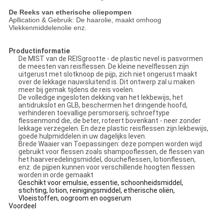
De Reeks van etherische oliepompen
Apllication & Gebruik: De haarolie, maakt omhoog
Vlekkenmiddelenolie enz.
Productinformatie
De MIST van de REISgrootte - de plastic nevel is pasvormen
de meesten van reisflessen. De kleine nevelflessen zijn
uitgerust met slotknoop de pijp, zich niet ongerust maakt
over de lekkage nauwsluitend is. Dit ontwerp zal u maken
meer bij gemak tijdens de reis voelen.
De volledige ingesloten dekking van het lekbewijs, het
antidrukslot en GLB, beschermen het dringende hoofd,
verhinderen toevallige persmorserij; schroeftype
flessenmond die, de beter, roteert bovenkant - neer zonder
lekkage verzegelen. En deze plastic reisflessen zijn lekbewijs,
goede hulpmiddelen in uw dagelijks leven.
Brede Waaier van Toepassingen: deze pompen worden wijd
gebruikt voor flessen zoals shampooflessen, de flessen van
het haarveredelingsmiddel, doucheflessen, lotionflessen,
enz. de pijpen kunnen voor verschillende hoogten flessen
worden in orde gemaakt
Geschikt voor emulsie, essentie, schoonheidsmiddel,
stichting, lotion, reinigingsmiddel, etherische oliën,
Vloeistoffen, oogroom en oogserum
Voordeel