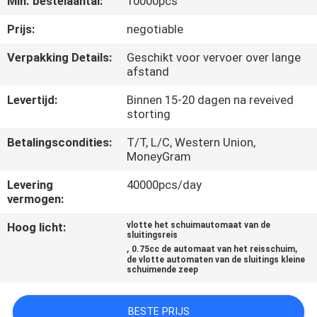
Min. bestelaantal:
10000pcs
CONTACTEER
ONS
Prijs:
negotiable
Verpakking Details:
Geschikt voor vervoer over lange
afstand
NIEUWS
Levertijd:
Binnen 15-20 dagen na reveived
storting
GEVALLEN
Betalingscondities:
T/T, L/C, Western Union,
MoneyGram
SITEMAP
Levering
40000pcs/day
vermogen:
PRIVACY
Hoog licht:
vlotte het schuimautomaat van de
POLICY
sluitingsreis
,
,
0.75cc de automaat van het reisschuim
de vlotte automaten van de sluitings kleine
schuimende zeep
BESTE PRIJS