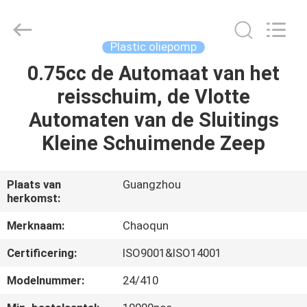
lotionpomp
Leverancier.
Copyright
©
2021
Plastic oliepomp
-
2025
Guangzhou
0.75cc de Automaat van het
HUIS
Chaoqun
Plastic
reisschuim, de Vlotte
Industry
Co.,
Ltd..
PRODUCTEN
Automaten van de Sluitings
All
Rights
Reserved.
Kleine Schuimende Zeep
ONGEVEER
ONS
Plaats van
Guangzhou
herkomst:
FABRIEKSREIS
Merknaam:
Chaoqun
Certificering:
ISO9001&ISO14001
KWALITEITSCONTROLE
Modelnummer:
24/410