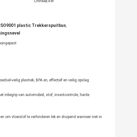
China&EXW
ISO9001 plastic Trekkerspuitbus
,
gingsnevel
 aangepast
sel-veilig plastiek, BPA en, effectief en veilig opslag
et inbegrip van automobiel, stof, insectcontrole, harde
n om vloeistof te verhinderen lek en druipend wanneer niet in