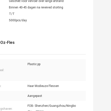
Geschikt voor vervoer over lange afstand
Binnen 40-45 dagen na reveived storting
T/T
5000pcs/day
 Oz-Fles
Plastic pp
aal:
k:
Haar Modieuze Flessen
Aangepast
FOB- Shenzhen/Guangzhou/Ningbo
ngshaven: