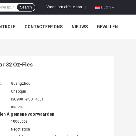
Vraag een offerte aan
Search
|
Dutch
NTROLE
CONTACTEER ONS
NIEUWS
GEVALLEN
or 32 Oz-Fles
t:
Guangzhou
Chaoqun
ISO9001&ISO14001
03-1-28
den Algemene voorwaarden:
10000pcs
Negotiation