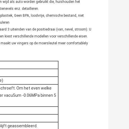
ijd als auto worden gebruikt die, huishouden het
enevels enz. detailleren.
stiek, Geen BPA, loodvrije, chemische bestand, niet
uleren
 3 uiteinden van de positiedraai (van, nevel, stroom). U
n kiest verschillende modellen voor verschillende eisen.
aakt uw vingers op de moersleutel meer comfortablely
e)
eschroeft. Om het even welke
der vacu5um -0.06MPa binnen 5
blijft geassembleerd.