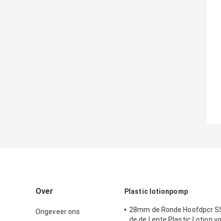
Over
Plastic lotionpomp
28mm de Ronde Hoofdpcr S
Ongeveer ons
de de Lente Plastic Lotion v