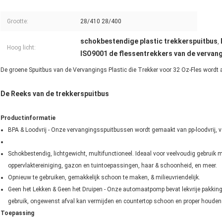
Grootte:
28/410 28/400
schokbestendige plastic trekkerspuitbus
,
Hoog licht:
ISO9001 de flessentrekkers van de vervan
De groene Spuitbus van de Vervangings Plastic die Trekker voor 32 Oz-Fles wordt
De Reeks van de trekkerspuitbus
Productinformatie
BPA & Loodvrij - Onze vervangingsspuitbussen wordt gemaakt van pp-loodvrij, voed
Schokbestendig, lichtgewicht, multifunctioneel. Ideaal voor veelvoudig gebruik m
oppervlaktereiniging, gazon en tuintoepassingen, haar & schoonheid, en meer.
Opnieuw te gebruiken, gemakkelijk schoon te maken, & milieuvriendelijk.
Geen het Lekken & Geen het Druipen - Onze automaatpomp bevat lekvrije pakkinge
gebruik, ongewenst afval kan vermijden en countertop schoon en proper houden
Toepassing