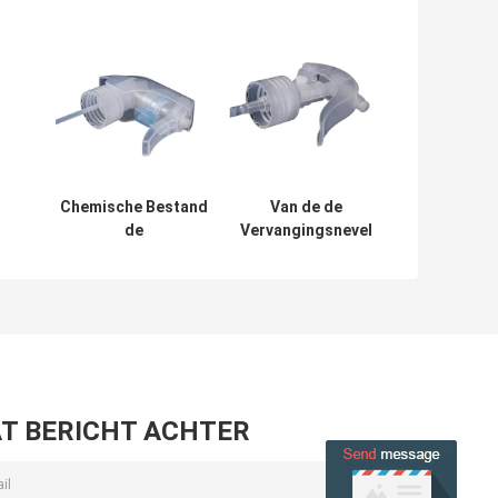
Chemische Bestand
Van de de
de
Vervangingsnevel
s
Trekkerspuitbussen
van ISO14001
van het lekbewijs,
28mm de
Vrije Schuimende de
Flessentrekkers
Trekkerspuitbus
voor de Flessen
van BPA
van de
Reisgrootte
T BERICHT ACHTER