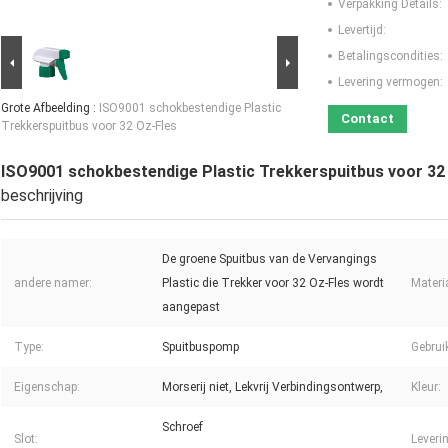
Verpakking Details:
Levertijd:
Betalingscondities:
Levering vermogen:
Grote Afbeelding :
ISO9001 schokbestendige Plastic
Contact
Trekkerspuitbus voor 32 Oz-Fles
ISO9001 schokbestendige Plastic Trekkerspuitbus voor 32
beschrijving
De groene Spuitbus van de Vervangings
andere namer:
Plastic die Trekker voor 32 Oz-Fles wordt
Materi
aangepast
Type:
Spuitbuspomp
Gebrui
Eigenschap:
Morserij niet, Lekvrij Verbindingsontwerp,
Kleur:
Schroef
Slot:
Leveri