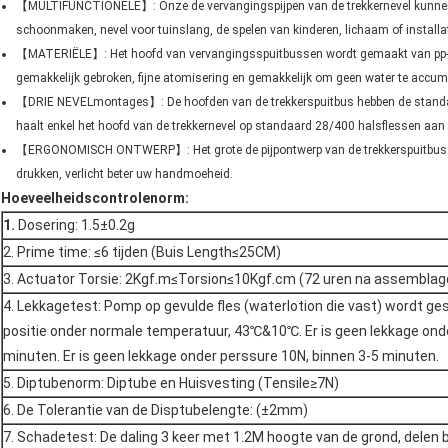
【MULTIFUNCTIONELE】: Onze de vervangingspijpen van de trekkernevel kunnen w
schoonmaken, nevel voor tuinslang, de spelen van kinderen, lichaam of installati
【MATERIËLE】: Het hoofd van vervangingsspuitbussen wordt gemaakt van pp-pla
gemakkelijk gebroken, fijne atomisering en gemakkelijk om geen water te accum
【DRIE NEVELmontages】: De hoofden van de trekkerspuitbus hebben de standaard
haalt enkel het hoofd van de trekkernevel op standaard 28/400 halsflessen aan e
【ERGONOMISCH ONTWERP】: Het grote de pijpontwerp van de trekkerspuitbus m
drukken, verlicht beter uw handmoeheid.
Hoeveelheidscontrolenorm:
1.
Dosering: 1.5±0.2g
2. Prime time: ≤6 tijden (Buis Length≤25CM)
3. Actuator Torsie: 2Kgf.m≤Torsion≤10Kgf.cm (72 uren na assemblag
4. Lekkagetest: Pomp op gevulde fles (waterlotion die vast) wordt g
positie onder normale temperatuur, 43℃&10℃. Er is geen lekkage on
minuten. Er is geen lekkage onder perssure 10N, binnen 3-5 minuten.
5. Diptubenorm: Diptube en Huisvesting (Tensile≥7N)
6. De Tolerantie van de Disptubelengte: (±2mm)
7. Schadetest: De daling 3 keer met 1.2M hoogte van de grond, delen 