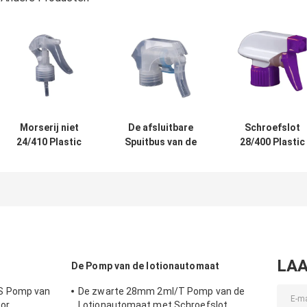
Morserij niet
De afsluitbare
Schroefslot
24/410 Plastic
Spuitbus van de
28/400 Plastic
Trekkerspuitbus
Mistventilator,
Trekkerspuitbu
voor 32 Oz-Fles
28mm de Fijne
voor het
Spuitbus van de
Tuinieren Fles
Mistpomp
LAA
De Pomp van de lotionautomaat
S Pomp van
De zwarte 28mm 2ml/T Pomp van de
oor
Lotionautomaat met Schroefslot