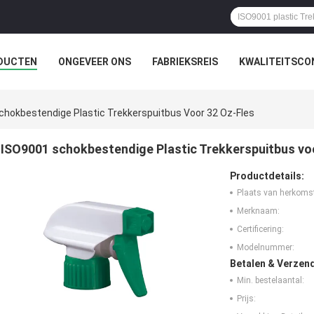
DUCTEN
ONGEVEER ONS
FABRIEKSREIS
KWALITEITSCO
chokbestendige Plastic Trekkerspuitbus Voor 32 Oz-Fles
ISO9001 schokbestendige Plastic Trekkerspuitbus vo
Productdetails:
Plaats van herkoms
Merknaam:
Certificering:
Modelnummer:
Betalen & Verzen
Min. bestelaantal:
Prijs: