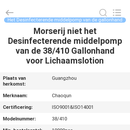
Chaoqun
Plastic
Industry
Co.,
Ltd..
Het Desinfecterende middelpomp van de gallonhand
All
Rights
Reserved.
Morserij niet het
HUIS
Desinfecterende middelpomp
PRODUCTEN
van de 38/410 Gallonhand
voor Lichaamslotion
ONGEVEER
ONS
Plaats van
Guangzhou
herkomst:
FABRIEKSREIS
Merknaam:
Chaoqun
Certificering:
ISO9001&ISO14001
KWALITEITSCONTROLE
Modelnummer:
38/410