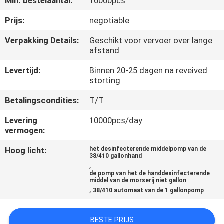
Min. bestelaantal:
10000pcs
CONTACTEER
ONS
Prijs:
negotiable
Verpakking Details:
Geschikt voor vervoer over lange
afstand
NIEUWS
Levertijd:
Binnen 20-25 dagen na reveived
storting
GEVALLEN
Betalingscondities:
T/T
SITEMAP
Levering
10000pcs/day
vermogen:
PRIVACY
Hoog licht:
het desinfecterende middelpomp van de
38/410 gallonhand
POLICY
,
de pomp van het de handdesinfecterende
middel van de morserij niet gallon
,
38/410 automaat van de 1 gallonpomp
BESTE PRIJS