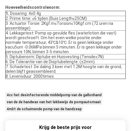
Hoeveelheidscontrolenorm:
1.
Dosering: 4±0.4g
2. Prime time: ≤6 tijden (Buis Length≤25CM)
3. Actuator Torsie: 2Kgf.m≤Torsion≤10Kgf.cm (72 uren na
assemblage)
4. Lekkagetest: Pomp op gevulde fles (waterlotion die vast)
wordt geschroeft. Om het even welke positie onder
normale temperatuur, 43℃&10℃. Er is geen lekkage onder
vacu5um -0.06MPa binnen 5 minuten. Er is geen lekkage onder
perssure 10N, binnen 3-5 minuten.
5. Diptubenorm: Diptube en Huisvesting (Tensile≥7N)
6. De Tolerantie van de Disptubelengte: (±2mm)
7. Schadetest: De daling 3 keer met 1.2M hoogte van de grond,
delen blijft geassembleerd.
8. Levensduur: 2000times.
4cc het desinfecterende middelpomp van de gallonhand
van de de handwas van het lekbewijs de pompautomaat
4ml/t de schuimende pomp van de handzeep
Krijg de beste prijs voor