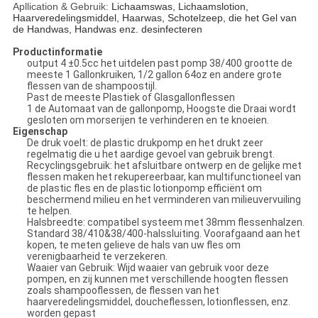
Apllication & Gebruik:
Lichaamswas, Lichaamslotion,
Haarveredelingsmiddel, Haarwas, Schotelzeep, die het Gel van
de Handwas, Handwas enz. desinfecteren
Productinformatie
output 4 ±0.5cc het uitdelen past pomp 38/400 grootte de
meeste 1 Gallonkruiken, 1/2 gallon 64oz en andere grote
flessen van de shampoostijl.
Past de meeste Plastiek of Glasgallonflessen
1 de Automaat van de gallonpomp, Hoogste die Draai wordt
gesloten om morserijen te verhinderen en te knoeien.
Eigenschap
De druk voelt: de plastic drukpomp en het drukt zeer
regelmatig die u het aardige gevoel van gebruik brengt.
Recyclingsgebruik: het afsluitbare ontwerp en de gelijke met
flessen maken het rekupereerbaar, kan multifunctioneel van
de plastic fles en de plastic lotionpomp efficiënt om
beschermend milieu en het verminderen van milieuvervuiling
te helpen.
Halsbreedte: compatibel systeem met 38mm flessenhalzen.
Standard 38/410&38/400-halssluiting. Voorafgaand aan het
kopen, te meten gelieve de hals van uw fles om
verenigbaarheid te verzekeren.
Waaier van Gebruik: Wijd waaier van gebruik voor deze
pompen, en zij kunnen met verschillende hoogten flessen
zoals shampooflessen, de flessen van het
haarveredelingsmiddel, doucheflessen, lotionflessen, enz.
worden gepast