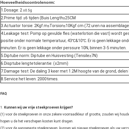
Hoeveelheidscontrolenorm:
1.Dosage: 2
±0.5g
2.Prime tijd: ≤6 tijden (Buis Length≤25CM
3.Actuator torsie: 2Kgf.m≤Torsion≤10Kgf.cm (72 uren na assemblage
4.Leakage test: Pomp op gevulde fles (waterlotion die vast) wordt g
positie onder normale temperatuur, 43℃&10℃. Er is geen lekkage on
minuten. Er is geen lekkage onder perssure 10N, binnen 3-5 minuten.
5.Diptube norm: Diptube en Huisvesting (Tensile≥7N)
6.Disptube lengtetolerantie: (±2mm)
7.Damage test: De daling 3 keer met 1.2M hoogte van de grond, delen 
8.Service het leven: 2000times.
FAQ
1.
Kunnen wij uw vrije steekproeven krijgen?
(1) voor de steekproeven in onze zekere voorraadkleur of grootte, zouden wij houden
hopen u de het verschepen kosten kunt dragen.
(2) voor de aangepaste steekproeven, kunnen wij nieuwe steekproeven als uw ve