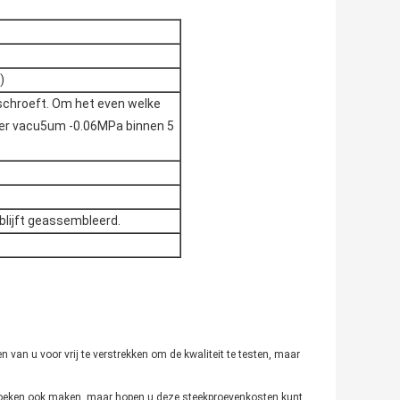
)
eschroeft. Om het even welke
der vacu5um -0.06MPa binnen 5
blijft geassembleerd.
 van u voor vrij te verstrekken om de kwaliteit te testen, maar
rzoeken ook maken, maar hopen u deze steekproevenkosten kunt