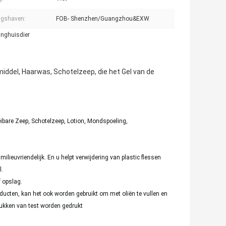
ngshaven:
FOB- Shenzhen/Guangzhou&EXW
inghuisdier
iddel, Haarwas, Schotelzeep, die het Gel van de
bare Zeep, Schotelzeep, Lotion, Mondspoeling,
ieuvriendelijk. En u helpt verwijdering van plastic flessen
l.
 opslag.
ducten, kan het ook worden gebruikt om met oliën te vullen en
ukken van test worden gedrukt