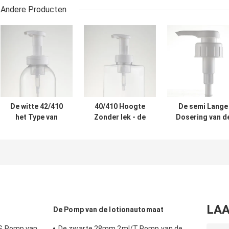
Andere Producten
De witte 42/410
40/410 Hoogte
De semi Lange
het Type van
Zonder lek - de
Dosering van d
Gesppers Pomp
Pomp van het
de
van het de
kwaliteitsschuim
Automaatpom
Lenteschuim voor
met de
2.5g van de
Badmelk
Ingebouwde
Pijplotion voor
Lente voor het
Handwas
Baden
LAA
De Pomp van de lotionautomaat
S Pomp van
De zwarte 28mm 2ml/T Pomp van de