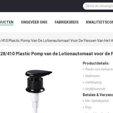
DUCTEN
ONGEVEER ONS
FABRIEKSREIS
KWALITEITSCO
/410 Plastic Pomp Van De Lotionautomaat Voor De Flessen Van Het H
28/410 Plastic Pomp van de Lotionautomaat voor de F
Productdetails:
Plaats van herkoms
Merknaam:
Certificering:
Modelnummer:
Betalen & Verzen
Min. bestelaantal:
Prijs: