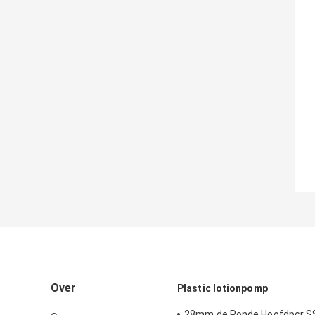
Over
Plastic lotionpomp
28mm de Ronde Hoofdpcr S