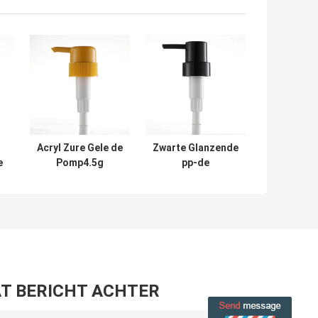
Acryl Zure Gele de
Zwarte Glanzende
e
Pomp4.5g
pp-de
Dosering van de
Pompaanpassing
p
Lotionautomaat
33mm van de
voor
Lotionautomaat
Lichaamsmelk
T BERICHT ACHTER