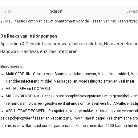
Slot:
Schroef
Leveri
28/410 Plastic Pomp van de Lotionautomaat voor de Flessen van het Haarverzorg
De Reeks van lotionpompen
Apllication & Gebruik: Lichaamswas, Lichaamslotion, Haarveredelingsm
Handwas, Handwas enz. desinfecteren.
Beschrijving:
Multi-GEBRUIK - Gebruik voor Shampoo, Lichaamswas, Veredelingsmiddel, Vloei
Handdesinfecterend middel, Massageoliën, voedselingrediënten en veel meer
VEILIG - BPA en LOODVRIJ.
MILIEUVRIENDELIJK - Gebruik onze pompflessen opnieuw. Het is gemakkelijk en mil
verminderen. Dit is een geadviseerd uiteinde om te leven een Nul Afvallevensstij
AFSLUITBARE POMPEN - Pompsloten voor gemakkelijke sluiting voor vervoer of
de
de
polypropyleenflessen en kappen zijn BPA-Vrij Naast dagelijkse chemische pro
om het even welke liquid.our-zeepautomaten kunnen meer dan 2000 keer na het dr