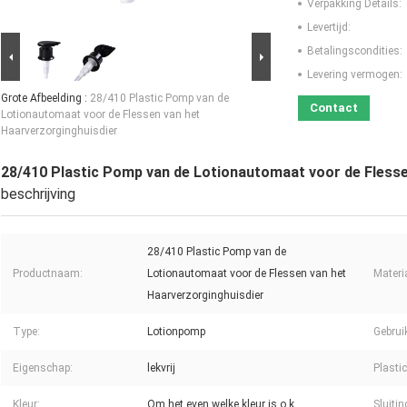
Verpakking Details:
Levertijd:
Betalingscondities:
Levering vermogen:
Grote Afbeelding :
28/410 Plastic Pomp van de
Contact
Lotionautomaat voor de Flessen van het
Haarverzorginghuisdier
28/410 Plastic Pomp van de Lotionautomaat voor de Flesse
beschrijving
28/410 Plastic Pomp van de
Productnaam:
Lotionautomaat voor de Flessen van het
Materi
Haarverzorginghuisdier
Type:
Lotionpomp
Gebrui
Eigenschap:
lekvrij
Plasti
Kleur:
Om het even welke kleur is o.k.
Sluitin