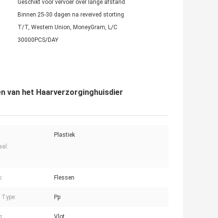
Geschikt voor vervoer over lange afstand
Binnen 25-30 dagen na reveived storting
T/T, Western Union, MoneyGram, L/C
30000PCS/DAY
n van het Haarverzorginghuisdier
Plastiek
aal:
k:
Flessen
c Type:
Pp
g:
Vlot