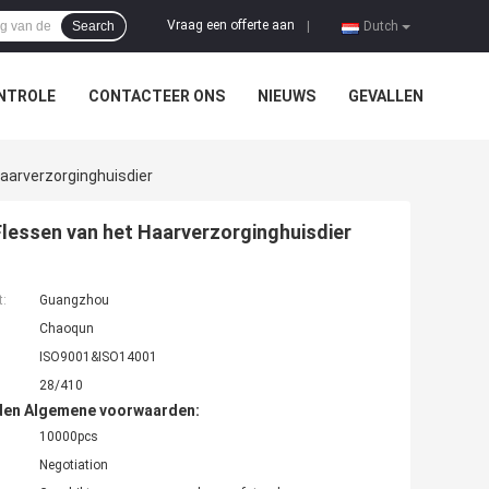
Vraag een offerte aan
Search
|
Dutch
NTROLE
CONTACTEER ONS
NIEUWS
GEVALLEN
aarverzorginghuisdier
lessen van het Haarverzorginghuisdier
t:
Guangzhou
Chaoqun
ISO9001&ISO14001
28/410
den Algemene voorwaarden:
10000pcs
Negotiation