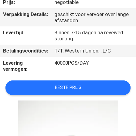
CONTACTEER
Prijs:
negotiable
ONS
Verpakking Details:
geschikt voor vervoer over lange
afstanden
NIEUWS
Levertijd:
Binnen 7-15 dagen na reveived
storting
GEVALLEN
Betalingscondities:
T/T, Western Union, , L/C
Levering
40000PCS/DAY
vermogen:
SITEMAP
BESTE PRIJS
PRIVACY
POLICY