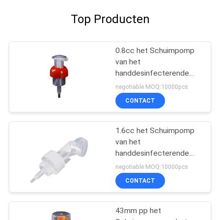
Top Producten
0.8cc het Schuimpomp
van het
handdesinfecterende
middel
negotiable MOQ:10000pcs
CONTACT
1.6cc het Schuimpomp
van het
handdesinfecterende
middel
negotiable MOQ:10000pcs
CONTACT
43mm pp het