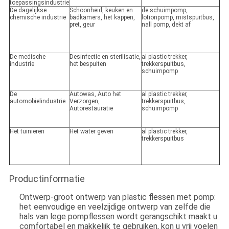
toepassingsindustrie
De dagelijkse
Schoonheid, keuken en
de schuimpomp,
chemische industrie
badkamers, het kappen,
lotionpomp, mistspuitbus,
pret, geur
nall pomp, dekt af
De medische
Desinfectie en sterilisatie,
al plastic trekker,
industrie
het bespuiten
trekkerspuitbus,
schuimpomp
De
Autowas, Auto het
al plastic trekker,
automobielindustrie
Verzorgen,
trekkerspuitbus,
Autorestauratie
schuimpomp
Het tuinieren
Het water geven
al plastic trekker,
trekkerspuitbus
Productinformatie
Ontwerp-groot ontwerp van plastic flessen met pomp:
het eenvoudige en veelzijdige ontwerp van zelfde die
hals van lege pompflessen wordt gerangschikt maakt u
comfortabel en makkelijk te gebruiken, kon u vrij voelen