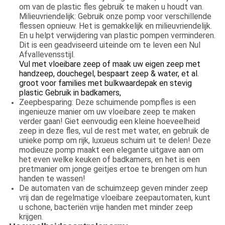
om van de plastic fles gebruik te maken u houdt van.
Milieuvriendelijk: Gebruik onze pomp voor verschillende
flessen opnieuw. Het is gemakkelijk en milieuvriendelijk.
En u helpt verwijdering van plastic pompen verminderen.
Dit is een geadviseerd uiteinde om te leven een Nul
Afvallevensstijl.
Vul met vloeibare zeep of maak uw eigen zeep met
handzeep, douchegel, bespaart zeep & water, et al.
groot voor families met bulkwaardepak en stevig
plastic Gebruik in badkamers,
Zeepbesparing: Deze schuimende pompfles is een
ingenieuze manier om uw vloeibare zeep te maken
verder gaan! Giet eenvoudig een kleine hoeveelheid
zeep in deze fles, vul de rest met water, en gebruik de
unieke pomp om rijk, luxueus schuim uit te delen! Deze
modieuze pomp maakt een elegante uitgave aan om
het even welke keuken of badkamers, en het is een
pretmanier om jonge geitjes ertoe te brengen om hun
handen te wassen!
De automaten van de schuimzeep geven minder zeep
vrij dan de regelmatige vloeibare zeepautomaten, kunt
u schone, bacteriën vrije handen met minder zeep
krijgen.