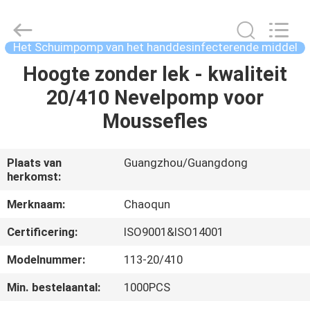
Chaoqun
Plastic
Industry
Co.,
Ltd..
Het Schuimpomp van het handdesinfecterende middel
All
Rights
Reserved.
Hoogte zonder lek - kwaliteit
HUIS
20/410 Nevelpomp voor
PRODUCTEN
Moussefles
ONGEVEER
Plaats van
Guangzhou/Guangdong
herkomst:
ONS
Merknaam:
Chaoqun
FABRIEKSREIS
Certificering:
ISO9001&ISO14001
Modelnummer:
113-20/410
KWALITEITSCONTROLE
Min. bestelaantal:
1000PCS