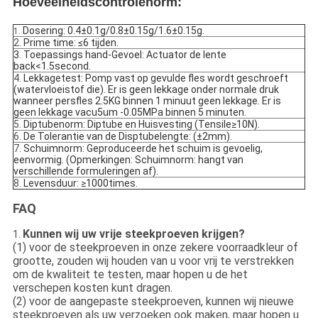
Hoeveelheidscontrolenorm:
Dosering: 0.4±0.1g/0.8±0.15g/1.6±0.15g.
1.
2.
Prime time: ≤6 tijden.
3. Toepassings hand-Gevoel: Actuator de lente
back<1.5second.
4.
Lekkagetest: Pomp vast op gevulde fles wordt geschroeft
(watervloeistof die). Er is geen lekkage onder normale druk
wanneer persfles 2.5KG binnen 1 minuut geen lekkage. Er is
geen lekkage vacu5um -0.05MPa binnen 5 minuten.
5.
Diptubenorm: Diptube en Huisvesting (Tensile≥10N).
6.
De Tolerantie van de Disptubelengte: (±2mm).
7.
Schuimnorm: Geproduceerde het schuim is gevoelig,
eenvormig. (Opmerkingen: Schuimnorm: hangt van
verschillende formuleringen af).
8.
Levensduur: ≥1000times.
FAQ
Kunnen wij uw vrije steekproeven krijgen?
1.
(1) voor de steekproeven in onze zekere voorraadkleur of
grootte, zouden wij houden van u voor vrij te verstrekken
om de kwaliteit te testen, maar hopen u de het
verschepen kosten kunt dragen.
(2) voor de aangepaste steekproeven, kunnen wij nieuwe
steekproeven als uw verzoeken ook maken, maar hopen u